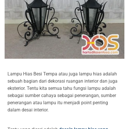
Railing Balkon Besi Tempa Klasik
Gallery Kursi Taman & Kursi Teras Besi Tempa
Projects
Kursi Taman Besi Tempa
Gallery Railing Tangga Besi Tempa Klasik Mewah
Contact Us
Ornamen Besi Tempa Murah Jakarta
Gallery Ranjang Besi Tempa Antik Mewah
Ranjang Besi Tempa Klasik
Tiang Lampu PJU Antik
Pengecoran Logam Jakarta
Lampu Hias Besi Tempa atau juga lampu hias adalah
Alat Fitness Outdoor Murah
sebuah bagian dari dekorasi ruangan interior dan juga
eksterior. Tentu kita semua tahu fungsi lampu adalah
sebagai sumber cahaya sebagai penerangan, sumber
penerangan atau lampu itu menjadi point penting
dalam desai interior.