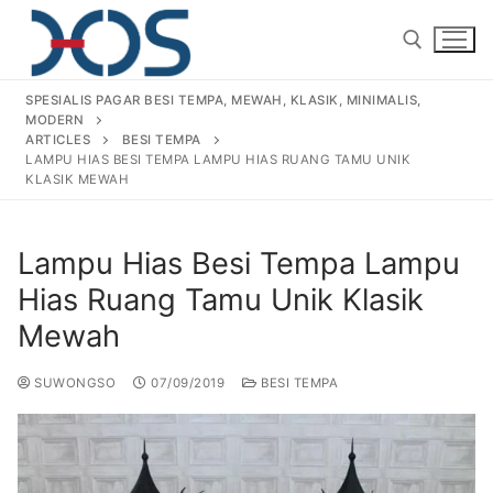
SPESIALIS PAGAR BESI TEMPA, MEWAH, KLASIK, MINIMALIS,
MODERN
ARTICLES
BESI TEMPA
LAMPU HIAS BESI TEMPA LAMPU HIAS RUANG TAMU UNIK
KLASIK MEWAH
Lampu Hias Besi Tempa Lampu
Home
Hias Ruang Tamu Unik Klasik
About Us
Mewah
Products
SUWONGSO
07/09/2019
BESI TEMPA
Pagar Besi Tempa Klasik
Gallery
Railing Tangga Besi Tempa
Gallery Gambar Pagar Besi Tempa Mewah
Articles