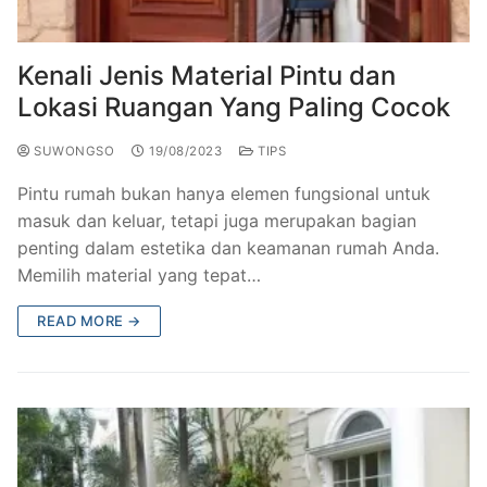
Railing Balkon Besi Tempa Klasik
Gallery Kursi Taman & Kursi Teras Besi Tempa
Projects
Kursi Taman Besi Tempa
Gallery Railing Tangga Besi Tempa Klasik Mewah
Contact Us
Kenali Jenis Material Pintu dan
Lokasi Ruangan Yang Paling Cocok
Ornamen Besi Tempa Murah Jakarta
Gallery Ranjang Besi Tempa Antik Mewah
SUWONGSO
19/08/2023
TIPS
Ranjang Besi Tempa Klasik
Pintu rumah bukan hanya elemen fungsional untuk
Tiang Lampu PJU Antik
masuk dan keluar, tetapi juga merupakan bagian
penting dalam estetika dan keamanan rumah Anda.
Pengecoran Logam Jakarta
Memilih material yang tepat…
Alat Fitness Outdoor Murah
READ MORE →