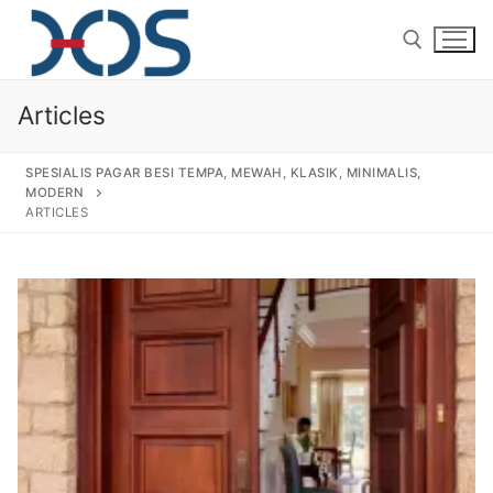
Articles
SPESIALIS PAGAR BESI TEMPA, MEWAH, KLASIK, MINIMALIS,
MODERN
ARTICLES
Home
About Us
Products
Pagar Besi Tempa Klasik
Gallery
Railing Tangga Besi Tempa
Gallery Gambar Pagar Besi Tempa Mewah
Articles