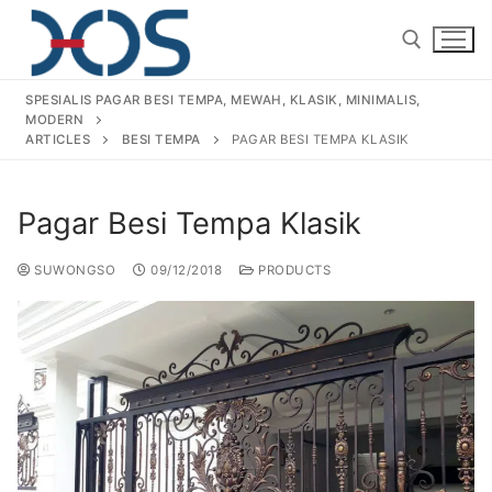
SPESIALIS PAGAR BESI TEMPA, MEWAH, KLASIK, MINIMALIS,
MODERN
ARTICLES
BESI TEMPA
PAGAR BESI TEMPA KLASIK
Pagar Besi Tempa Klasik
Home
SUWONGSO
09/12/2018
PRODUCTS
About Us
Products
Pagar Besi Tempa Klasik
Gallery
Railing Tangga Besi Tempa
Gallery Gambar Pagar Besi Tempa Mewah
Articles