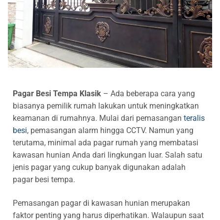
Railing Balkon Besi Tempa Klasik
Gallery Kursi Taman & Kursi Teras Besi Tempa
Projects
Kursi Taman Besi Tempa
Gallery Railing Tangga Besi Tempa Klasik Mewah
Contact Us
Ornamen Besi Tempa Murah Jakarta
Gallery Ranjang Besi Tempa Antik Mewah
Ranjang Besi Tempa Klasik
Tiang Lampu PJU Antik
Pagar Besi Tempa Klasik
– Ada beberapa cara yang
biasanya pemilik rumah lakukan untuk meningkatkan
Pengecoran Logam Jakarta
keamanan di rumahnya. Mulai dari pemasangan
teralis
besi
, pemasangan alarm hingga CCTV. Namun yang
Alat Fitness Outdoor Murah
terutama, minimal ada pagar rumah yang membatasi
kawasan hunian Anda dari lingkungan luar. Salah satu
jenis pagar yang cukup banyak digunakan adalah
pagar besi tempa.
Pemasangan pagar di kawasan hunian merupakan
faktor penting yang harus diperhatikan. Walaupun saat