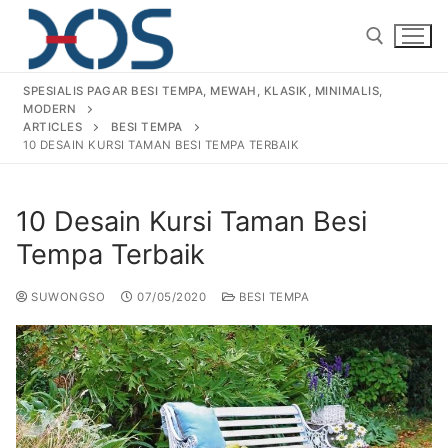
SPESIALIS PAGAR BESI TEMPA, MEWAH, KLASIK, MINIMALIS,
MODERN
ARTICLES
BESI TEMPA
10 DESAIN KURSI TAMAN BESI TEMPA TERBAIK
10 Desain Kursi Taman Besi
Home
Tempa Terbaik
About Us
SUWONGSO
07/05/2020
BESI TEMPA
Products
Pagar Besi Tempa Klasik
Gallery
Railing Tangga Besi Tempa
Gallery Gambar Pagar Besi Tempa Mewah
Articles