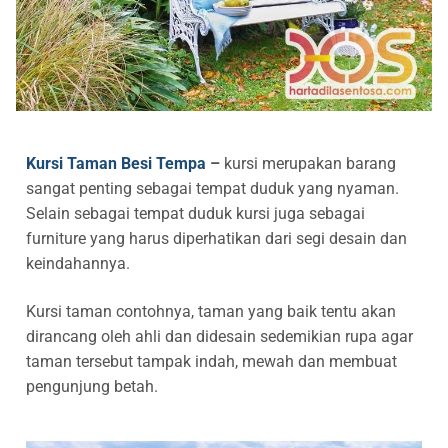
Railing Balkon Besi Tempa Klasik
Gallery Kursi Taman & Kursi Teras Besi Tempa
Projects
Kursi Taman Besi Tempa
Gallery Railing Tangga Besi Tempa Klasik Mewah
Contact Us
Ornamen Besi Tempa Murah Jakarta
Gallery Ranjang Besi Tempa Antik Mewah
Ranjang Besi Tempa Klasik
Kursi Taman Besi Tempa
–
kursi merupakan barang
Tiang Lampu PJU Antik
sangat penting sebagai tempat duduk yang nyaman.
Selain sebagai tempat duduk kursi juga sebagai
Pengecoran Logam Jakarta
furniture yang harus diperhatikan dari segi desain dan
keindahannya.
Alat Fitness Outdoor Murah
Kursi taman contohnya, taman yang baik tentu akan
dirancang oleh ahli dan didesain sedemikian rupa agar
taman tersebut tampak indah, mewah dan membuat
pengunjung betah.