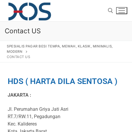
Contact US
SPESIALIS PAGAR BESI TEMPA, MEWAH, KLASIK, MINIMALIS,
MODERN
CONTACT US
Home
HDS ( HARTA DILA SENTOSA )
About Us
JAKARTA :
Products
Jl. Perumahan Griya Jati Asri
Pagar Besi Tempa Klasik
Gallery
RT.7/RW.11, Pegadungan
Railing Tangga Besi Tempa
Gallery Gambar Pagar Besi Tempa Mewah
Kec. Kalideres
Articles
Kota Jakarta Barat