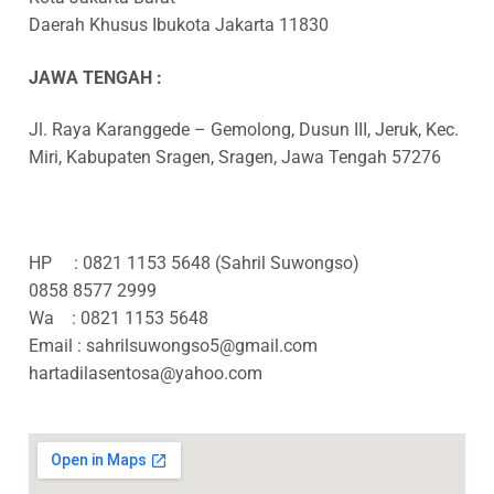
Railing Balkon Besi Tempa Klasik
Gallery Kursi Taman & Kursi Teras Besi Tempa
Projects
Daerah Khusus Ibukota Jakarta 11830
Kursi Taman Besi Tempa
Gallery Railing Tangga Besi Tempa Klasik Mewah
Contact Us
JAWA TENGAH :
Ornamen Besi Tempa Murah Jakarta
Gallery Ranjang Besi Tempa Antik Mewah
Jl. Raya Karanggede – Gemolong, Dusun III, Jeruk, Kec.
Miri, Kabupaten Sragen, Sragen, Jawa Tengah 57276
Ranjang Besi Tempa Klasik
Tiang Lampu PJU Antik
Pengecoran Logam Jakarta
HP : 0821 1153 5648 (Sahril Suwongso)
0858 8577 2999
Alat Fitness Outdoor Murah
Wa : 0821 1153 5648
Email : sahrilsuwongso5@gmail.com
hartadilasentosa@yahoo.com