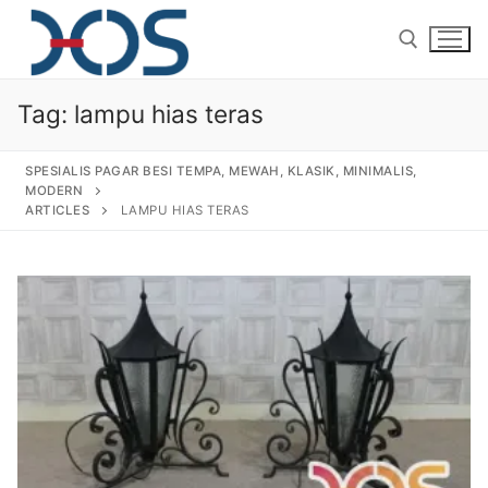
Tag:
lampu hias teras
SPESIALIS PAGAR BESI TEMPA, MEWAH, KLASIK, MINIMALIS,
MODERN
ARTICLES
LAMPU HIAS TERAS
Home
About Us
Products
Pagar Besi Tempa Klasik
Gallery
Railing Tangga Besi Tempa
Gallery Gambar Pagar Besi Tempa Mewah
Articles