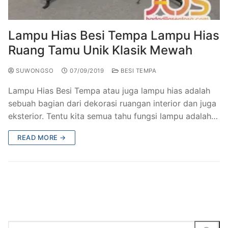
Railing Balkon Besi Tempa Klasik
Gallery Kursi Taman & Kursi Teras Besi Tempa
Projects
Kursi Taman Besi Tempa
Gallery Railing Tangga Besi Tempa Klasik Mewah
Contact Us
Lampu Hias Besi Tempa Lampu Hias
Ruang Tamu Unik Klasik Mewah
Ornamen Besi Tempa Murah Jakarta
Gallery Ranjang Besi Tempa Antik Mewah
SUWONGSO
07/09/2019
BESI TEMPA
Ranjang Besi Tempa Klasik
Lampu Hias Besi Tempa atau juga lampu hias adalah
Tiang Lampu PJU Antik
sebuah bagian dari dekorasi ruangan interior dan juga
eksterior. Tentu kita semua tahu fungsi lampu adalah…
Pengecoran Logam Jakarta
READ MORE →
Alat Fitness Outdoor Murah