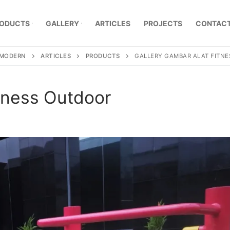
ODUCTS
GALLERY
ARTICLES
PROJECTS
CONTACT
, MODERN
ARTICLES
PRODUCTS
GALLERY GAMBAR ALAT FITN
tness Outdoor
mpa Klasik
a Besi Tempa
r Pagar Besi Tempa Mewah