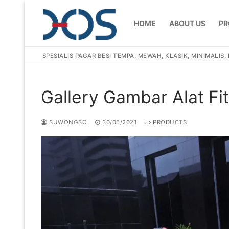
Skip
to
HOME
ABOUT US
PR
content
SPESIALIS PAGAR BESI TEMPA, MEWAH, KLASIK, MINIMALIS
Gallery Gambar Alat Fi
Search
for:
SUWONGSO
30/05/2021
PRODUCTS
Home
About Us
Products
Pagar Besi Te
Gallery
Railing Tangg
Gallery Gamba
Articles