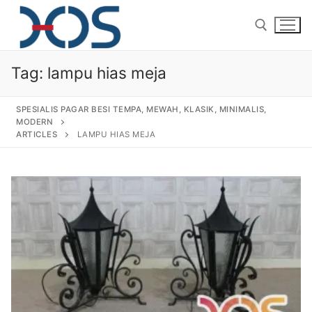
Tag:
lampu hias meja
SPESIALIS PAGAR BESI TEMPA, MEWAH, KLASIK, MINIMALIS,
MODERN
ARTICLES
LAMPU HIAS MEJA
Home
About Us
Products
Pagar Besi Tempa Klasik
Gallery
Railing Tangga Besi Tempa
Gallery Gambar Pagar Besi Tempa Mewah
Articles