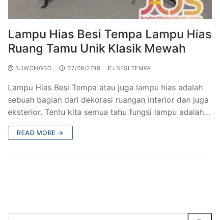
Railing Balkon Besi Tempa Klasik
Gallery Kursi Taman & Kursi Teras Besi Tempa
Projects
Kursi Taman Besi Tempa
Gallery Railing Tangga Besi Tempa Klasik Mewah
Contact Us
Lampu Hias Besi Tempa Lampu Hias
Ruang Tamu Unik Klasik Mewah
Ornamen Besi Tempa Murah Jakarta
Gallery Ranjang Besi Tempa Antik Mewah
SUWONGSO
07/09/2019
BESI TEMPA
Ranjang Besi Tempa Klasik
Lampu Hias Besi Tempa atau juga lampu hias adalah
Tiang Lampu PJU Antik
sebuah bagian dari dekorasi ruangan interior dan juga
eksterior. Tentu kita semua tahu fungsi lampu adalah…
Pengecoran Logam Jakarta
READ MORE →
Alat Fitness Outdoor Murah