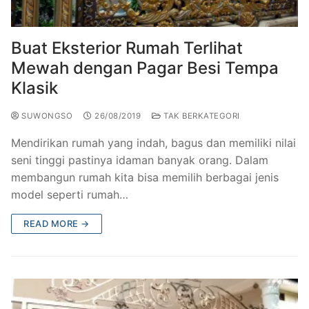
Railing Balkon Besi Tempa Klasik
Gallery Kursi Taman & Kursi Teras Besi Tempa
Projects
Kursi Taman Besi Tempa
Gallery Railing Tangga Besi Tempa Klasik Mewah
Contact Us
Buat Eksterior Rumah Terlihat
Mewah dengan Pagar Besi Tempa
Ornamen Besi Tempa Murah Jakarta
Gallery Ranjang Besi Tempa Antik Mewah
Klasik
Ranjang Besi Tempa Klasik
SUWONGSO
26/08/2019
TAK BERKATEGORI
Tiang Lampu PJU Antik
Mendirikan rumah yang indah, bagus dan memiliki nilai
Pengecoran Logam Jakarta
seni tinggi pastinya idaman banyak orang. Dalam
membangun rumah kita bisa memilih berbagai jenis
Alat Fitness Outdoor Murah
model seperti rumah…
READ MORE →