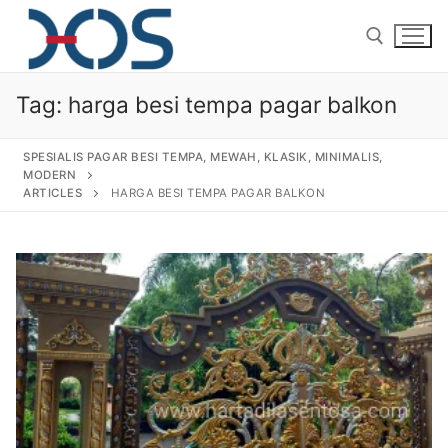
Tag:
harga besi tempa pagar balkon
SPESIALIS PAGAR BESI TEMPA, MEWAH, KLASIK, MINIMALIS,
MODERN
ARTICLES
HARGA BESI TEMPA PAGAR BALKON
Home
About Us
Products
Pagar Besi Tempa Klasik
Gallery
Railing Tangga Besi Tempa
Gallery Gambar Pagar Besi Tempa Mewah
Articles