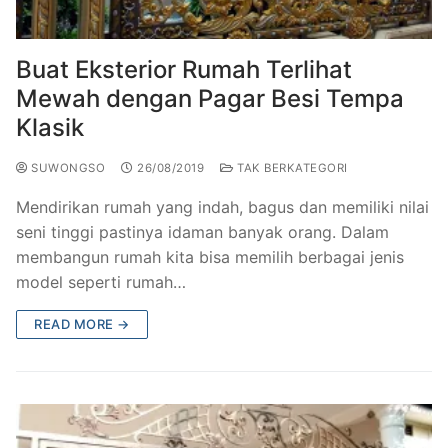
Railing Balkon Besi Tempa Klasik
Gallery Kursi Taman & Kursi Teras Besi Tempa
Projects
Kursi Taman Besi Tempa
Gallery Railing Tangga Besi Tempa Klasik Mewah
Contact Us
Buat Eksterior Rumah Terlihat
Mewah dengan Pagar Besi Tempa
Ornamen Besi Tempa Murah Jakarta
Gallery Ranjang Besi Tempa Antik Mewah
Klasik
Ranjang Besi Tempa Klasik
SUWONGSO
26/08/2019
TAK BERKATEGORI
Tiang Lampu PJU Antik
Mendirikan rumah yang indah, bagus dan memiliki nilai
Pengecoran Logam Jakarta
seni tinggi pastinya idaman banyak orang. Dalam
membangun rumah kita bisa memilih berbagai jenis
Alat Fitness Outdoor Murah
model seperti rumah…
READ MORE →