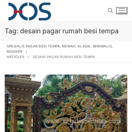
Tag:
desain pagar rumah besi tempa
SPESIALIS PAGAR BESI TEMPA, MEWAH, KLASIK, MINIMALIS,
MODERN
ARTICLES
DESAIN PAGAR RUMAH BESI TEMPA
Home
About Us
Products
Pagar Besi Tempa Klasik
Gallery
Railing Tangga Besi Tempa
Gallery Gambar Pagar Besi Tempa Mewah
Articles