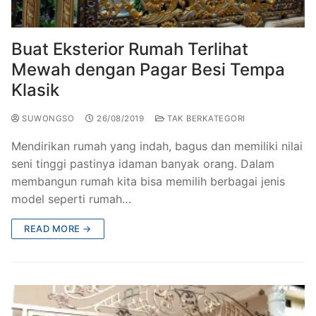
Railing Balkon Besi Tempa Klasik
Gallery Kursi Taman & Kursi Teras Besi Tempa
Projects
Kursi Taman Besi Tempa
Gallery Railing Tangga Besi Tempa Klasik Mewah
Contact Us
Buat Eksterior Rumah Terlihat
Mewah dengan Pagar Besi Tempa
Ornamen Besi Tempa Murah Jakarta
Gallery Ranjang Besi Tempa Antik Mewah
Klasik
Ranjang Besi Tempa Klasik
SUWONGSO
26/08/2019
TAK BERKATEGORI
Tiang Lampu PJU Antik
Mendirikan rumah yang indah, bagus dan memiliki nilai
Pengecoran Logam Jakarta
seni tinggi pastinya idaman banyak orang. Dalam
membangun rumah kita bisa memilih berbagai jenis
Alat Fitness Outdoor Murah
model seperti rumah…
READ MORE →