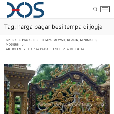
Tag:
harga pagar besi tempa di jogja
SPESIALIS PAGAR BESI TEMPA, MEWAH, KLASIK, MINIMALIS,
MODERN
ARTICLES
HARGA PAGAR BESI TEMPA DI JOGJA
Home
About Us
Products
Pagar Besi Tempa Klasik
Gallery
Railing Tangga Besi Tempa
Gallery Gambar Pagar Besi Tempa Mewah
Articles