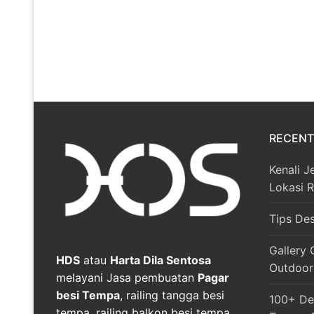
RECENT
Kenali J
Lokasi 
Tips De
Gallery 
HDS
atau
Harta Dila Sentosa
Outdoor
melayani Jasa pembuatan
Pagar
besi Tempa
, railing tangga besi
100+ Des
tempa, railing balkon besi tempa,