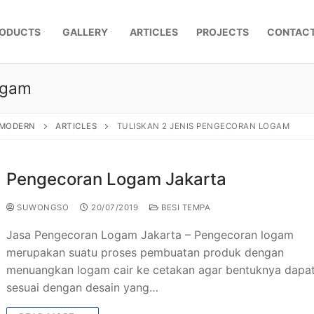
ODUCTS
GALLERY
ARTICLES
PROJECTS
CONTACT
logam
, MODERN
ARTICLES
TULISKAN 2 JENIS PENGECORAN LOGAM
Pengecoran Logam Jakarta
SUWONGSO
20/07/2019
BESI TEMPA
​Jasa Pengecoran Logam Jakarta – ​Pengecoran logam
merupakan suatu proses pembuatan produk dengan
menuangkan logam cair ke cetakan agar bentuknya dapa
mpa Klasik
sesuai dengan desain yang…
a Besi Tempa
r Pagar Besi Tempa Mewah