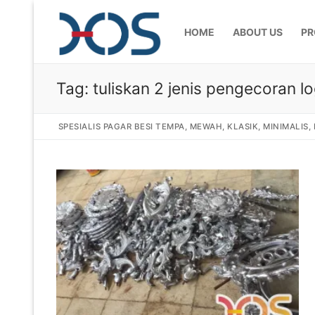
HOME
ABOUT US
PR
Tag:
tuliskan 2 jenis pengecoran 
SPESIALIS PAGAR BESI TEMPA, MEWAH, KLASIK, MINIMALIS
Home
About Us
Products
Pagar Besi Te
Gallery
Railing Tangg
Gallery Gamba
Articles