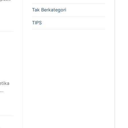
Tak Berkategori
TIPS
etika
k…