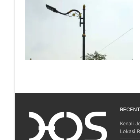
RECENT
Kenali J
Lokasi 