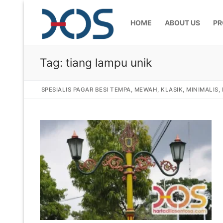
HOME
ABOUT US
PR
Tag:
tiang lampu unik
SPESIALIS PAGAR BESI TEMPA, MEWAH, KLASIK, MINIMALIS
Home
About Us
Products
Pagar Besi Te
Gallery
Railing Tangg
Gallery Gamba
Articles