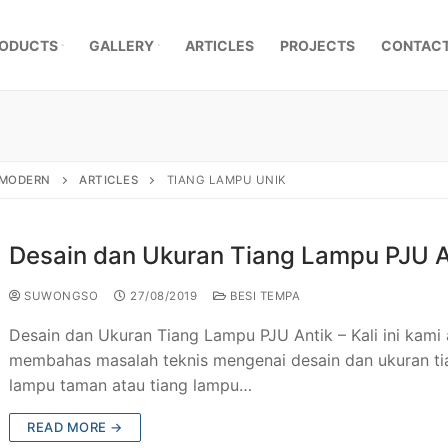
ODUCTS
GALLERY
ARTICLES
PROJECTS
CONTACT
, MODERN
ARTICLES
TIANG LAMPU UNIK
Desain dan Ukuran Tiang Lampu PJU A
SUWONGSO
27/08/2019
BESI TEMPA
Desain dan Ukuran Tiang Lampu PJU Antik – Kali ini kami
membahas masalah teknis mengenai desain dan ukuran ti
lampu taman atau tiang lampu…
mpa Klasik
READ MORE →
a Besi Tempa
r Pagar Besi Tempa Mewah