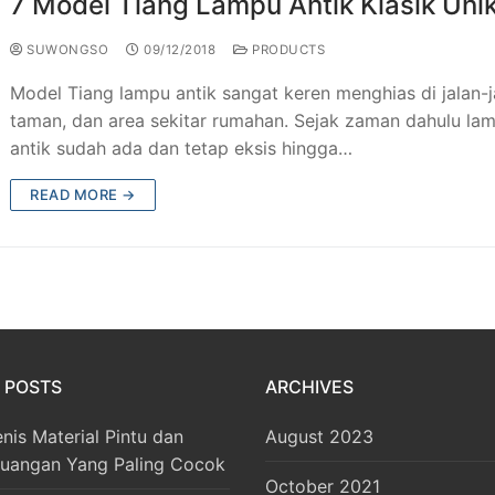
7 Model Tiang Lampu Antik Klasik Uni
SUWONGSO
09/12/2018
PRODUCTS
Model Tiang lampu antik sangat keren menghias di jalan-j
taman, dan area sekitar rumahan. Sejak zaman dahulu la
antik sudah ada dan tetap eksis hingga…
READ MORE →
 POSTS
ARCHIVES
enis Material Pintu dan
August 2023
Ruangan Yang Paling Cocok
October 2021