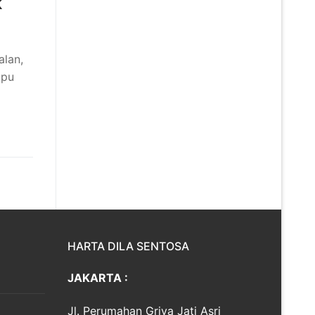
k
alan,
mpu
HARTA DILA SENTOSA
JAKARTA :
Jl. Perumahan Griya Jati Asri