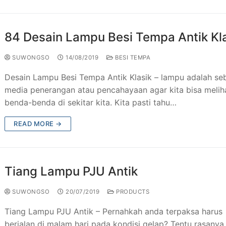
 Besi Tempa Klasik
Taman & Kursi Teras Besi Tempa
84 Desain Lampu Besi Tempa Antik Kl
esi Tempa
ng Tangga Besi Tempa Klasik Mewah
SUWONGSO
14/08/2019
BESI TEMPA
Tempa Murah Jakarta
ng Besi Tempa Antik Mewah
Desain Lampu Besi Tempa Antik Klasik – lampu adalah se
Tempa Klasik
media penerangan atau pencahayaan agar kita bisa melih
benda-benda di sekitar kita. Kita pasti tahu…
JU Antik
READ MORE →
ogam Jakarta
utdoor Murah
Tiang Lampu PJU Antik
SUWONGSO
20/07/2019
PRODUCTS
Tiang Lampu PJU Antik – Pernahkah anda terpaksa harus
berjalan di malam hari pada kondisi gelap? Tentu rasanya 