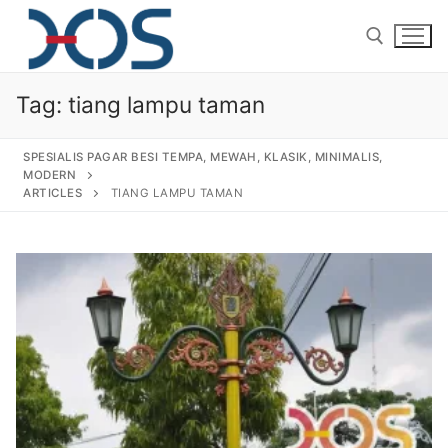
Tag:
tiang lampu taman
SPESIALIS PAGAR BESI TEMPA, MEWAH, KLASIK, MINIMALIS,
MODERN
ARTICLES
TIANG LAMPU TAMAN
Home
About Us
Products
Pagar Besi Tempa Klasik
Gallery
Railing Tangga Besi Tempa
Gallery Gambar Pagar Besi Tempa Mewah
Articles