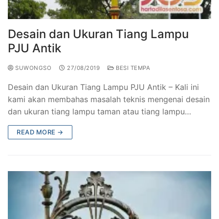
Railing Balkon Besi Tempa Klasik
Gallery Kursi Taman & Kursi Teras Besi Tempa
Projects
Kursi Taman Besi Tempa
Gallery Railing Tangga Besi Tempa Klasik Mewah
Contact Us
Desain dan Ukuran Tiang Lampu
PJU Antik
Ornamen Besi Tempa Murah Jakarta
Gallery Ranjang Besi Tempa Antik Mewah
SUWONGSO
27/08/2019
BESI TEMPA
Ranjang Besi Tempa Klasik
Desain dan Ukuran Tiang Lampu PJU Antik – Kali ini
Tiang Lampu PJU Antik
kami akan membahas masalah teknis mengenai desain
dan ukuran tiang lampu taman atau tiang lampu…
Pengecoran Logam Jakarta
READ MORE →
Alat Fitness Outdoor Murah