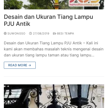
Railing Balkon Besi Tempa Klasik
Gallery Kursi Taman & Kursi Teras Besi Tempa
Projects
Kursi Taman Besi Tempa
Gallery Railing Tangga Besi Tempa Klasik Mewah
Contact Us
Desain dan Ukuran Tiang Lampu
PJU Antik
Ornamen Besi Tempa Murah Jakarta
Gallery Ranjang Besi Tempa Antik Mewah
SUWONGSO
27/08/2019
BESI TEMPA
Ranjang Besi Tempa Klasik
Desain dan Ukuran Tiang Lampu PJU Antik – Kali ini
Tiang Lampu PJU Antik
kami akan membahas masalah teknis mengenai desain
dan ukuran tiang lampu taman atau tiang lampu…
Pengecoran Logam Jakarta
READ MORE →
Alat Fitness Outdoor Murah