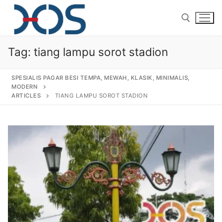
Tag:
tiang lampu sorot stadion
SPESIALIS PAGAR BESI TEMPA, MEWAH, KLASIK, MINIMALIS,
MODERN
ARTICLES
TIANG LAMPU SOROT STADION
Home
About Us
Products
Pagar Besi Tempa Klasik
Gallery
Railing Tangga Besi Tempa
Gallery Gambar Pagar Besi Tempa Mewah
Articles