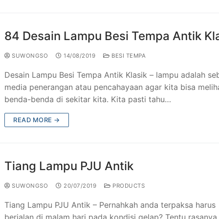
 Besi Tempa Klasik
Taman & Kursi Teras Besi Tempa
84 Desain Lampu Besi Tempa Antik Kl
esi Tempa
ng Tangga Besi Tempa Klasik Mewah
SUWONGSO
14/08/2019
BESI TEMPA
Tempa Murah Jakarta
ng Besi Tempa Antik Mewah
Desain Lampu Besi Tempa Antik Klasik – lampu adalah se
Tempa Klasik
media penerangan atau pencahayaan agar kita bisa melih
benda-benda di sekitar kita. Kita pasti tahu…
JU Antik
READ MORE →
ogam Jakarta
utdoor Murah
Tiang Lampu PJU Antik
SUWONGSO
20/07/2019
PRODUCTS
Tiang Lampu PJU Antik – Pernahkah anda terpaksa harus
berjalan di malam hari pada kondisi gelap? Tentu rasanya 