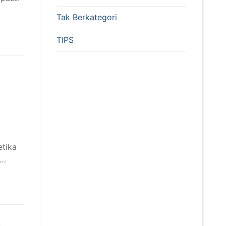
Tak Berkategori
TIPS
etika
k…