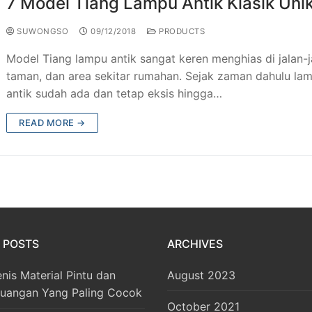
7 Model Tiang Lampu Antik Klasik Uni
SUWONGSO
09/12/2018
PRODUCTS
Model Tiang lampu antik sangat keren menghias di jalan-j
taman, dan area sekitar rumahan. Sejak zaman dahulu la
antik sudah ada dan tetap eksis hingga…
READ MORE →
 POSTS
ARCHIVES
enis Material Pintu dan
August 2023
Ruangan Yang Paling Cocok
October 2021