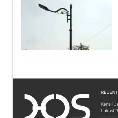
RECENT
Kenali J
Lokasi 