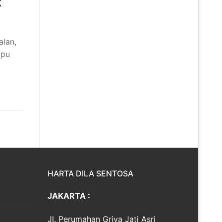
k
alan,
mpu
HARTA DILA SENTOSA
JAKARTA :
Jl. Perumahan Griya Jati Asri