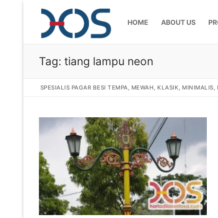
HOME
ABOUT US
PR
Tag:
tiang lampu neon
SPESIALIS PAGAR BESI TEMPA, MEWAH, KLASIK, MINIMALIS
Home
About Us
Products
Pagar Besi Te
Gallery
Railing Tangg
Gallery Gamba
Articles