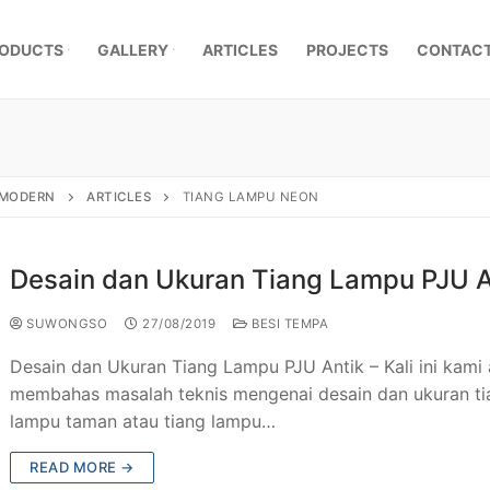
ODUCTS
GALLERY
ARTICLES
PROJECTS
CONTACT
, MODERN
ARTICLES
TIANG LAMPU NEON
Desain dan Ukuran Tiang Lampu PJU A
SUWONGSO
27/08/2019
BESI TEMPA
Desain dan Ukuran Tiang Lampu PJU Antik – Kali ini kami
membahas masalah teknis mengenai desain dan ukuran ti
lampu taman atau tiang lampu…
mpa Klasik
READ MORE →
a Besi Tempa
r Pagar Besi Tempa Mewah