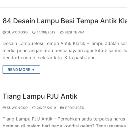
 Besi Tempa Klasik
Taman & Kursi Teras Besi Tempa
84 Desain Lampu Besi Tempa Antik Kl
esi Tempa
ng Tangga Besi Tempa Klasik Mewah
SUWONGSO
14/08/2019
BESI TEMPA
Tempa Murah Jakarta
ng Besi Tempa Antik Mewah
Desain Lampu Besi Tempa Antik Klasik – lampu adalah se
Tempa Klasik
media penerangan atau pencahayaan agar kita bisa melih
benda-benda di sekitar kita. Kita pasti tahu…
JU Antik
READ MORE →
ogam Jakarta
utdoor Murah
Tiang Lampu PJU Antik
SUWONGSO
20/07/2019
PRODUCTS
Tiang Lampu PJU Antik – Pernahkah anda terpaksa harus
berjalan di malam hari pada kondisi gelap? Tentu rasanya 