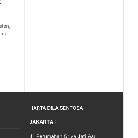
k
alan,
mpu
HARTA DILA SENTOSA
JAKARTA :
Jl. Perumahan Griya Jati Asri