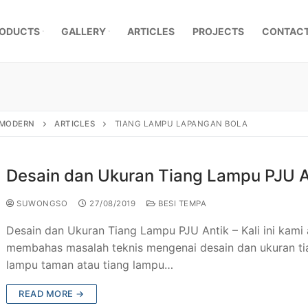
ODUCTS
GALLERY
ARTICLES
PROJECTS
CONTACT
, MODERN
ARTICLES
TIANG LAMPU LAPANGAN BOLA
Desain dan Ukuran Tiang Lampu PJU A
SUWONGSO
27/08/2019
BESI TEMPA
Desain dan Ukuran Tiang Lampu PJU Antik – Kali ini kami
membahas masalah teknis mengenai desain dan ukuran ti
lampu taman atau tiang lampu…
mpa Klasik
READ MORE →
a Besi Tempa
r Pagar Besi Tempa Mewah