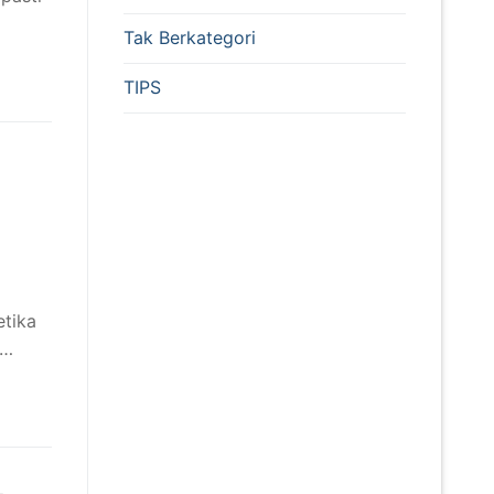
Tak Berkategori
TIPS
etika
k…