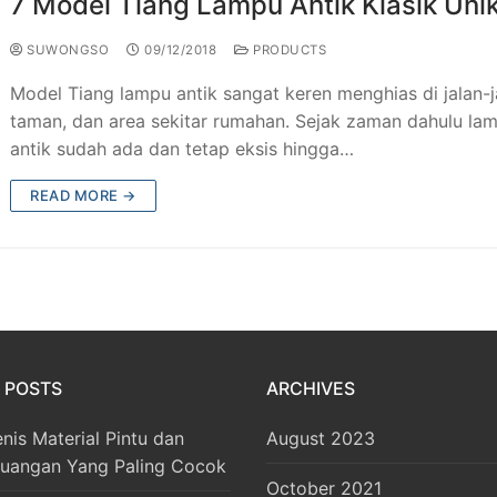
7 Model Tiang Lampu Antik Klasik Uni
SUWONGSO
09/12/2018
PRODUCTS
Model Tiang lampu antik sangat keren menghias di jalan-j
taman, dan area sekitar rumahan. Sejak zaman dahulu la
antik sudah ada dan tetap eksis hingga…
READ MORE →
 POSTS
ARCHIVES
enis Material Pintu dan
August 2023
Ruangan Yang Paling Cocok
October 2021