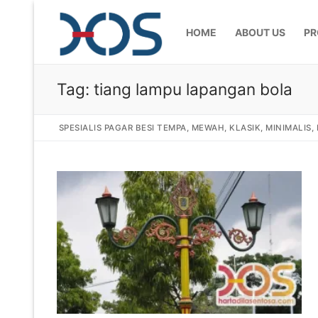
HOME
ABOUT US
PR
Tag:
tiang lampu lapangan bola
SPESIALIS PAGAR BESI TEMPA, MEWAH, KLASIK, MINIMALIS
Home
About Us
Products
Pagar Besi Te
Gallery
Railing Tangg
Gallery Gamba
Articles