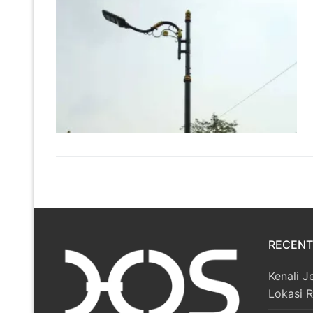
RECENT
Kenali J
Lokasi 