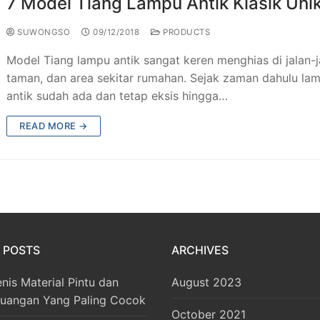
7 Model Tiang Lampu Antik Klasik Uni
SUWONGSO
09/12/2018
PRODUCTS
Model Tiang lampu antik sangat keren menghias di jalan-j
taman, dan area sekitar rumahan. Sejak zaman dahulu la
antik sudah ada dan tetap eksis hingga…
READ MORE →
 POSTS
ARCHIVES
enis Material Pintu dan
August 2023
Ruangan Yang Paling Cocok
October 2021