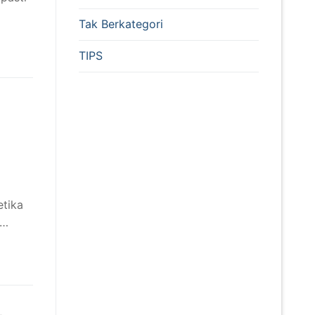
Tak Berkategori
TIPS
etika
k…