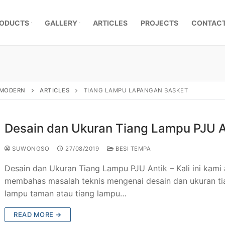
ODUCTS
GALLERY
ARTICLES
PROJECTS
CONTACT
, MODERN
ARTICLES
TIANG LAMPU LAPANGAN BASKET
Desain dan Ukuran Tiang Lampu PJU A
SUWONGSO
27/08/2019
BESI TEMPA
Desain dan Ukuran Tiang Lampu PJU Antik – Kali ini kami
membahas masalah teknis mengenai desain dan ukuran ti
lampu taman atau tiang lampu…
mpa Klasik
READ MORE →
a Besi Tempa
r Pagar Besi Tempa Mewah