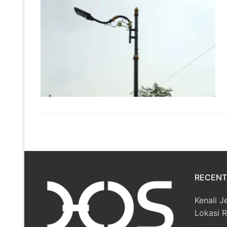
RECENT
Kenali J
Lokasi 