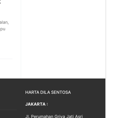
k
alan,
mpu
HARTA DILA SENTOSA
JAKARTA :
Jl. Perumahan Griya Jati Asri