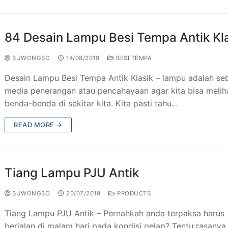
 Besi Tempa Klasik
Taman & Kursi Teras Besi Tempa
84 Desain Lampu Besi Tempa Antik Kl
esi Tempa
ng Tangga Besi Tempa Klasik Mewah
SUWONGSO
14/08/2019
BESI TEMPA
Tempa Murah Jakarta
ng Besi Tempa Antik Mewah
Desain Lampu Besi Tempa Antik Klasik – lampu adalah se
Tempa Klasik
media penerangan atau pencahayaan agar kita bisa melih
benda-benda di sekitar kita. Kita pasti tahu…
JU Antik
READ MORE →
ogam Jakarta
utdoor Murah
Tiang Lampu PJU Antik
SUWONGSO
20/07/2019
PRODUCTS
Tiang Lampu PJU Antik – Pernahkah anda terpaksa harus
berjalan di malam hari pada kondisi gelap? Tentu rasanya 