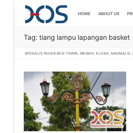
HOME
ABOUT US
PR
Tag:
tiang lampu lapangan basket
SPESIALIS PAGAR BESI TEMPA, MEWAH, KLASIK, MINIMALIS
Home
About Us
Products
Pagar Besi Te
Gallery
Railing Tangg
Gallery Gamba
Articles