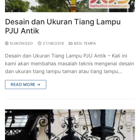
Railing Balkon Besi Tempa Klasik
Gallery Kursi Taman & Kursi Teras Besi Tempa
Projects
Kursi Taman Besi Tempa
Gallery Railing Tangga Besi Tempa Klasik Mewah
Contact Us
Desain dan Ukuran Tiang Lampu
PJU Antik
Ornamen Besi Tempa Murah Jakarta
Gallery Ranjang Besi Tempa Antik Mewah
SUWONGSO
27/08/2019
BESI TEMPA
Ranjang Besi Tempa Klasik
Desain dan Ukuran Tiang Lampu PJU Antik – Kali ini
Tiang Lampu PJU Antik
kami akan membahas masalah teknis mengenai desain
dan ukuran tiang lampu taman atau tiang lampu…
Pengecoran Logam Jakarta
READ MORE →
Alat Fitness Outdoor Murah