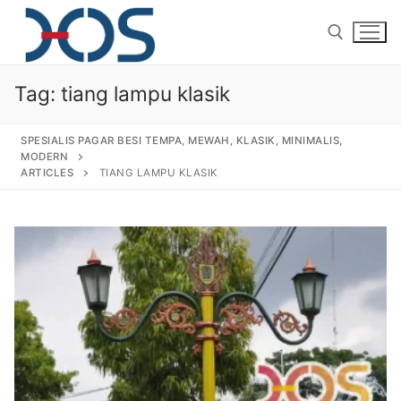
Tag:
tiang lampu klasik
SPESIALIS PAGAR BESI TEMPA, MEWAH, KLASIK, MINIMALIS,
MODERN
ARTICLES
TIANG LAMPU KLASIK
Home
About Us
Products
Pagar Besi Tempa Klasik
Gallery
Railing Tangga Besi Tempa
Gallery Gambar Pagar Besi Tempa Mewah
Articles