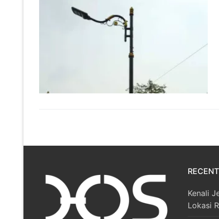
RECENT
Kenali J
Lokasi 