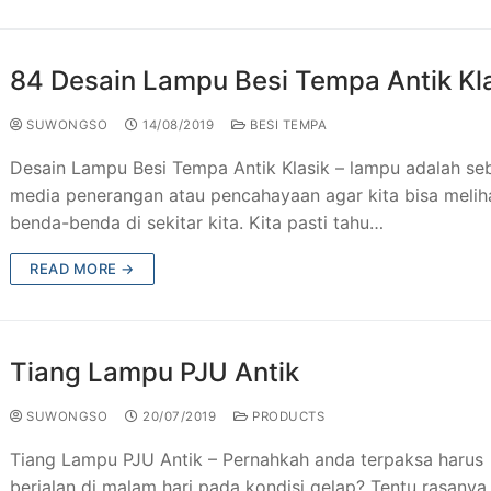
 Besi Tempa Klasik
Taman & Kursi Teras Besi Tempa
84 Desain Lampu Besi Tempa Antik Kl
esi Tempa
ng Tangga Besi Tempa Klasik Mewah
SUWONGSO
14/08/2019
BESI TEMPA
Tempa Murah Jakarta
ng Besi Tempa Antik Mewah
Desain Lampu Besi Tempa Antik Klasik – lampu adalah se
Tempa Klasik
media penerangan atau pencahayaan agar kita bisa melih
benda-benda di sekitar kita. Kita pasti tahu…
JU Antik
READ MORE →
ogam Jakarta
utdoor Murah
Tiang Lampu PJU Antik
SUWONGSO
20/07/2019
PRODUCTS
Tiang Lampu PJU Antik – Pernahkah anda terpaksa harus
berjalan di malam hari pada kondisi gelap? Tentu rasanya 