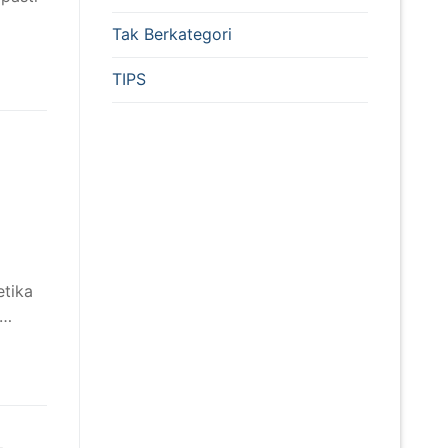
Tak Berkategori
TIPS
etika
k…