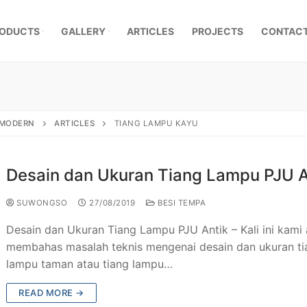
ODUCTS
GALLERY
ARTICLES
PROJECTS
CONTACT
, MODERN
ARTICLES
TIANG LAMPU KAYU
Desain dan Ukuran Tiang Lampu PJU A
SUWONGSO
27/08/2019
BESI TEMPA
Desain dan Ukuran Tiang Lampu PJU Antik – Kali ini kami
membahas masalah teknis mengenai desain dan ukuran ti
lampu taman atau tiang lampu…
mpa Klasik
READ MORE →
a Besi Tempa
r Pagar Besi Tempa Mewah