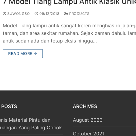
7 Model Tiang Lampu Antik Klasik Uni
SUWONGSO
09/12/2018
PRODUCTS
Model Tiang lampu antik sangat keren menghias di jalan-j
taman, dan area sekitar rumahan. Sejak zaman dahulu la
antik sudah ada dan tetap eksis hingga…
READ MORE →
 POSTS
ARCHIVES
enis Material Pintu dan
August 2023
Ruangan Yang Paling Cocok
October 2021