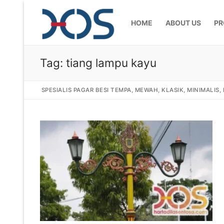
HOME
ABOUT US
PR
Tag:
tiang lampu kayu
SPESIALIS PAGAR BESI TEMPA, MEWAH, KLASIK, MINIMALIS
Home
About Us
Products
Pagar Besi Te
Gallery
Railing Tangg
Gallery Gamba
Articles