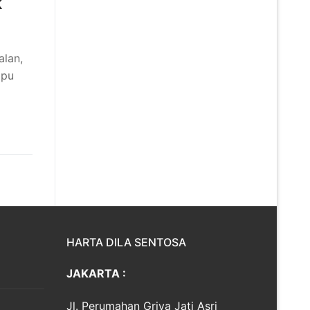
k
alan,
mpu
HARTA DILA SENTOSA
JAKARTA :
Jl. Perumahan Griya Jati Asri