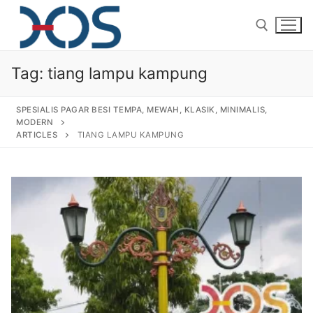
Tag:
tiang lampu kampung
SPESIALIS PAGAR BESI TEMPA, MEWAH, KLASIK, MINIMALIS,
MODERN
ARTICLES
TIANG LAMPU KAMPUNG
Home
About Us
Products
Pagar Besi Tempa Klasik
Gallery
Railing Tangga Besi Tempa
Gallery Gambar Pagar Besi Tempa Mewah
Articles