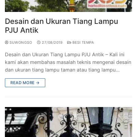
Railing Balkon Besi Tempa Klasik
Gallery Kursi Taman & Kursi Teras Besi Tempa
Projects
Kursi Taman Besi Tempa
Gallery Railing Tangga Besi Tempa Klasik Mewah
Contact Us
Desain dan Ukuran Tiang Lampu
PJU Antik
Ornamen Besi Tempa Murah Jakarta
Gallery Ranjang Besi Tempa Antik Mewah
SUWONGSO
27/08/2019
BESI TEMPA
Ranjang Besi Tempa Klasik
Desain dan Ukuran Tiang Lampu PJU Antik – Kali ini
Tiang Lampu PJU Antik
kami akan membahas masalah teknis mengenai desain
dan ukuran tiang lampu taman atau tiang lampu…
Pengecoran Logam Jakarta
READ MORE →
Alat Fitness Outdoor Murah