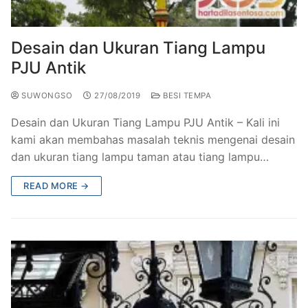
Railing Balkon Besi Tempa Klasik
Gallery Kursi Taman & Kursi Teras Besi Tempa
Projects
Kursi Taman Besi Tempa
Gallery Railing Tangga Besi Tempa Klasik Mewah
Contact Us
Desain dan Ukuran Tiang Lampu
PJU Antik
Ornamen Besi Tempa Murah Jakarta
Gallery Ranjang Besi Tempa Antik Mewah
SUWONGSO
27/08/2019
BESI TEMPA
Ranjang Besi Tempa Klasik
Desain dan Ukuran Tiang Lampu PJU Antik – Kali ini
Tiang Lampu PJU Antik
kami akan membahas masalah teknis mengenai desain
dan ukuran tiang lampu taman atau tiang lampu…
Pengecoran Logam Jakarta
READ MORE →
Alat Fitness Outdoor Murah