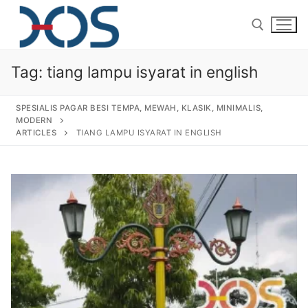
Tag:
tiang lampu isyarat in english
SPESIALIS PAGAR BESI TEMPA, MEWAH, KLASIK, MINIMALIS,
MODERN
ARTICLES
TIANG LAMPU ISYARAT IN ENGLISH
Home
About Us
Products
Pagar Besi Tempa Klasik
Gallery
Railing Tangga Besi Tempa
Gallery Gambar Pagar Besi Tempa Mewah
Articles