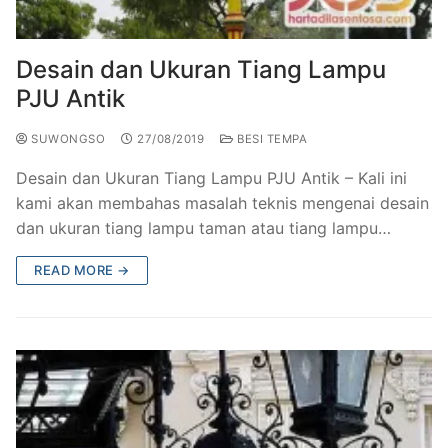
Railing Balkon Besi Tempa Klasik
Gallery Kursi Taman & Kursi Teras Besi Tempa
Projects
Kursi Taman Besi Tempa
Gallery Railing Tangga Besi Tempa Klasik Mewah
Contact Us
Desain dan Ukuran Tiang Lampu
PJU Antik
Ornamen Besi Tempa Murah Jakarta
Gallery Ranjang Besi Tempa Antik Mewah
SUWONGSO
27/08/2019
BESI TEMPA
Ranjang Besi Tempa Klasik
Desain dan Ukuran Tiang Lampu PJU Antik – Kali ini
Tiang Lampu PJU Antik
kami akan membahas masalah teknis mengenai desain
dan ukuran tiang lampu taman atau tiang lampu…
Pengecoran Logam Jakarta
READ MORE →
Alat Fitness Outdoor Murah