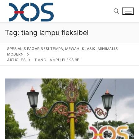
Tag:
tiang lampu fleksibel
SPESIALIS PAGAR BESI TEMPA, MEWAH, KLASIK, MINIMALIS,
MODERN
ARTICLES
TIANG LAMPU FLEKSIBEL
Home
About Us
Products
Pagar Besi Tempa Klasik
Gallery
Railing Tangga Besi Tempa
Gallery Gambar Pagar Besi Tempa Mewah
Articles