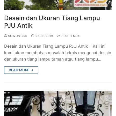
Railing Balkon Besi Tempa Klasik
Gallery Kursi Taman & Kursi Teras Besi Tempa
Projects
Kursi Taman Besi Tempa
Gallery Railing Tangga Besi Tempa Klasik Mewah
Contact Us
Desain dan Ukuran Tiang Lampu
PJU Antik
Ornamen Besi Tempa Murah Jakarta
Gallery Ranjang Besi Tempa Antik Mewah
SUWONGSO
27/08/2019
BESI TEMPA
Ranjang Besi Tempa Klasik
Desain dan Ukuran Tiang Lampu PJU Antik – Kali ini
Tiang Lampu PJU Antik
kami akan membahas masalah teknis mengenai desain
dan ukuran tiang lampu taman atau tiang lampu…
Pengecoran Logam Jakarta
READ MORE →
Alat Fitness Outdoor Murah