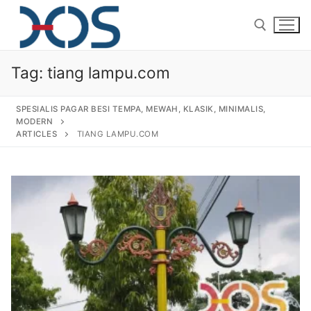
Tag:
tiang lampu.com
SPESIALIS PAGAR BESI TEMPA, MEWAH, KLASIK, MINIMALIS,
MODERN
ARTICLES
TIANG LAMPU.COM
Home
About Us
Products
Pagar Besi Tempa Klasik
Gallery
Railing Tangga Besi Tempa
Gallery Gambar Pagar Besi Tempa Mewah
Articles