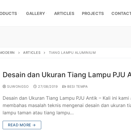
ODUCTS
GALLERY
ARTICLES
PROJECTS
CONTACT
, MODERN
ARTICLES
TIANG LAMPU ALUMINIUM
Desain dan Ukuran Tiang Lampu PJU A
SUWONGSO
27/08/2019
BESI TEMPA
Desain dan Ukuran Tiang Lampu PJU Antik – Kali ini kami
membahas masalah teknis mengenai desain dan ukuran ti
lampu taman atau tiang lampu…
mpa Klasik
READ MORE →
a Besi Tempa
r Pagar Besi Tempa Mewah