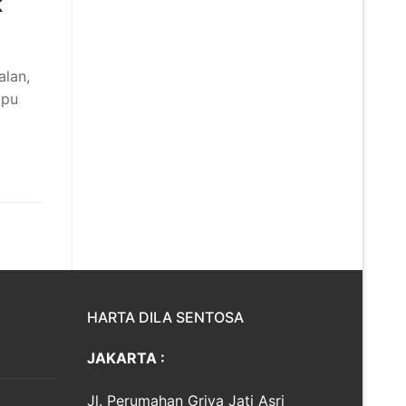
k
alan,
mpu
HARTA DILA SENTOSA
JAKARTA :
Jl. Perumahan Griya Jati Asri