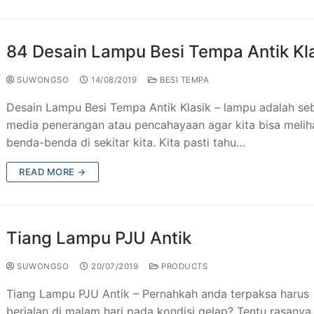
 Besi Tempa Klasik
Taman & Kursi Teras Besi Tempa
84 Desain Lampu Besi Tempa Antik Kl
esi Tempa
ng Tangga Besi Tempa Klasik Mewah
SUWONGSO
14/08/2019
BESI TEMPA
Tempa Murah Jakarta
ng Besi Tempa Antik Mewah
Desain Lampu Besi Tempa Antik Klasik – lampu adalah se
Tempa Klasik
media penerangan atau pencahayaan agar kita bisa melih
benda-benda di sekitar kita. Kita pasti tahu…
JU Antik
READ MORE →
ogam Jakarta
utdoor Murah
Tiang Lampu PJU Antik
SUWONGSO
20/07/2019
PRODUCTS
Tiang Lampu PJU Antik – Pernahkah anda terpaksa harus
berjalan di malam hari pada kondisi gelap? Tentu rasanya 