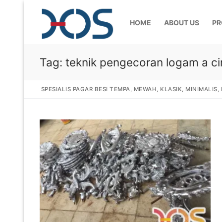
HOME
ABOUT US
PR
Tag:
teknik pengecoran logam a ci
SPESIALIS PAGAR BESI TEMPA, MEWAH, KLASIK, MINIMALIS
Home
About Us
Products
Pagar Besi Te
Gallery
Railing Tangg
Gallery Gamba
Articles