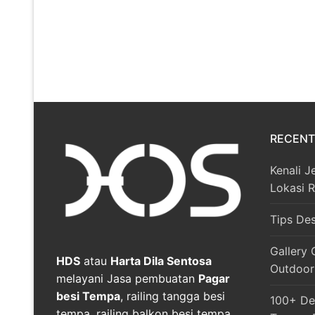
RECENT
Kenali J
Lokasi 
Tips De
Gallery 
HDS
atau
Harta Dila Sentosa
Outdoor
melayani Jasa pembuatan
Pagar
besi Tempa
, railing tangga besi
100+ Des
tempa, railing balkon besi tempa,