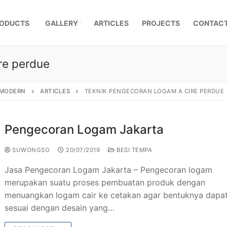
ODUCTS
GALLERY
ARTICLES
PROJECTS
CONTACT
re perdue
, MODERN
ARTICLES
TEKNIK PENGECORAN LOGAM A CIRE PERDUE
Pengecoran Logam Jakarta
SUWONGSO
20/07/2019
BESI TEMPA
​Jasa Pengecoran Logam Jakarta – ​Pengecoran logam
merupakan suatu proses pembuatan produk dengan
menuangkan logam cair ke cetakan agar bentuknya dapa
mpa Klasik
sesuai dengan desain yang…
a Besi Tempa
r Pagar Besi Tempa Mewah