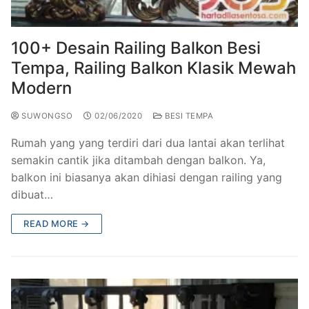
Railing Balkon Besi Tempa Klasik
Gallery Kursi Taman & Kursi Teras Besi Tempa
Projects
Kursi Taman Besi Tempa
Gallery Railing Tangga Besi Tempa Klasik Mewah
Contact Us
100+ Desain Railing Balkon Besi
Tempa, Railing Balkon Klasik Mewah
Ornamen Besi Tempa Murah Jakarta
Gallery Ranjang Besi Tempa Antik Mewah
Modern
Ranjang Besi Tempa Klasik
SUWONGSO
02/06/2020
BESI TEMPA
Tiang Lampu PJU Antik
Rumah yang yang terdiri dari dua lantai akan terlihat
Pengecoran Logam Jakarta
semakin cantik jika ditambah dengan balkon. Ya,
balkon ini biasanya akan dihiasi dengan railing yang
Alat Fitness Outdoor Murah
dibuat…
READ MORE →