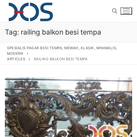
Tag:
railing balkon besi tempa
SPESIALIS PAGAR BESI TEMPA, MEWAH, KLASIK, MINIMALIS,
MODERN
ARTICLES
RAILING BALKON BESI TEMPA
Home
About Us
Products
Pagar Besi Tempa Klasik
Gallery
Railing Tangga Besi Tempa
Gallery Gambar Pagar Besi Tempa Mewah
Articles