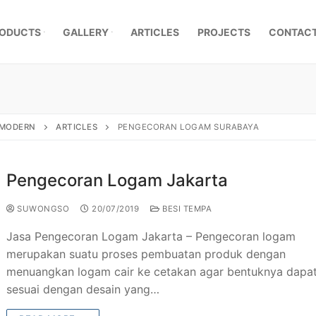
ODUCTS
GALLERY
ARTICLES
PROJECTS
CONTACT
, MODERN
ARTICLES
PENGECORAN LOGAM SURABAYA
Pengecoran Logam Jakarta
SUWONGSO
20/07/2019
BESI TEMPA
​Jasa Pengecoran Logam Jakarta – ​Pengecoran logam
merupakan suatu proses pembuatan produk dengan
menuangkan logam cair ke cetakan agar bentuknya dapa
mpa Klasik
sesuai dengan desain yang…
a Besi Tempa
r Pagar Besi Tempa Mewah