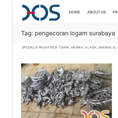
HOME
ABOUT US
PR
Tag:
pengecoran logam surabaya
SPESIALIS PAGAR BESI TEMPA, MEWAH, KLASIK, MINIMALIS
Home
About Us
Products
Pagar Besi Te
Gallery
Railing Tangg
Gallery Gamba
Articles