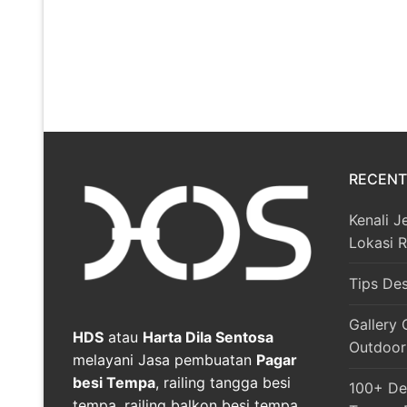
RECENT
Kenali J
Lokasi 
Tips De
Gallery 
HDS
atau
Harta Dila Sentosa
Outdoor
melayani Jasa pembuatan
Pagar
besi Tempa
, railing tangga besi
100+ Des
tempa, railing balkon besi tempa,