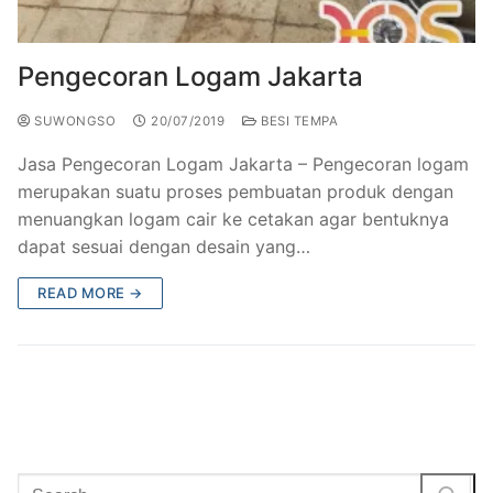
Railing Balkon Besi Tempa Klasik
Gallery Kursi Taman & Kursi Teras Besi Tempa
Projects
Kursi Taman Besi Tempa
Gallery Railing Tangga Besi Tempa Klasik Mewah
Contact Us
Pengecoran Logam Jakarta
Ornamen Besi Tempa Murah Jakarta
Gallery Ranjang Besi Tempa Antik Mewah
SUWONGSO
20/07/2019
BESI TEMPA
Ranjang Besi Tempa Klasik
​Jasa Pengecoran Logam Jakarta – ​Pengecoran logam
merupakan suatu proses pembuatan produk dengan
Tiang Lampu PJU Antik
menuangkan logam cair ke cetakan agar bentuknya
dapat sesuai dengan desain yang…
Pengecoran Logam Jakarta
READ MORE →
Alat Fitness Outdoor Murah