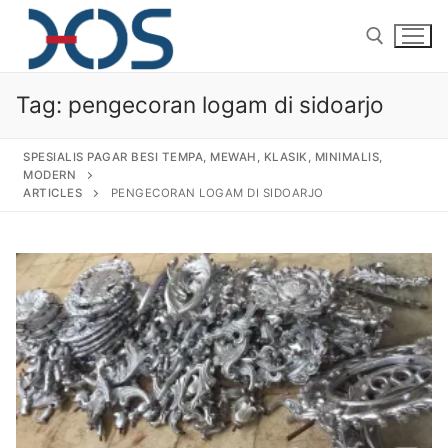
Tag:
pengecoran logam di sidoarjo
SPESIALIS PAGAR BESI TEMPA, MEWAH, KLASIK, MINIMALIS,
MODERN
ARTICLES
PENGECORAN LOGAM DI SIDOARJO
Home
About Us
Products
Pagar Besi Tempa Klasik
Gallery
Railing Tangga Besi Tempa
Gallery Gambar Pagar Besi Tempa Mewah
Articles