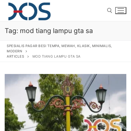
Tag:
mod tiang lampu gta sa
SPESIALIS PAGAR BESI TEMPA, MEWAH, KLASIK, MINIMALIS,
MODERN
ARTICLES
MOD TIANG LAMPU GTA SA
Home
About Us
Products
Pagar Besi Tempa Klasik
Gallery
Railing Tangga Besi Tempa
Gallery Gambar Pagar Besi Tempa Mewah
Articles