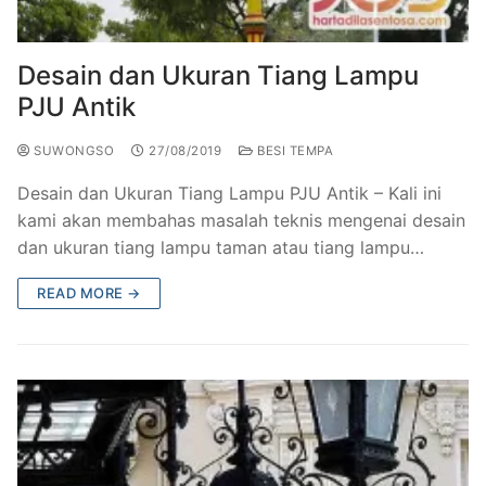
Railing Balkon Besi Tempa Klasik
Gallery Kursi Taman & Kursi Teras Besi Tempa
Projects
Kursi Taman Besi Tempa
Gallery Railing Tangga Besi Tempa Klasik Mewah
Contact Us
Desain dan Ukuran Tiang Lampu
PJU Antik
Ornamen Besi Tempa Murah Jakarta
Gallery Ranjang Besi Tempa Antik Mewah
SUWONGSO
27/08/2019
BESI TEMPA
Ranjang Besi Tempa Klasik
Desain dan Ukuran Tiang Lampu PJU Antik – Kali ini
Tiang Lampu PJU Antik
kami akan membahas masalah teknis mengenai desain
dan ukuran tiang lampu taman atau tiang lampu…
Pengecoran Logam Jakarta
READ MORE →
Alat Fitness Outdoor Murah