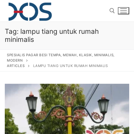
Tag:
lampu tiang untuk rumah
minimalis
SPESIALIS PAGAR BESI TEMPA, MEWAH, KLASIK, MINIMALIS,
MODERN
ARTICLES
LAMPU TIANG UNTUK RUMAH MINIMALIS
Home
About Us
Products
Pagar Besi Tempa Klasik
Gallery
Railing Tangga Besi Tempa
Gallery Gambar Pagar Besi Tempa Mewah
Articles