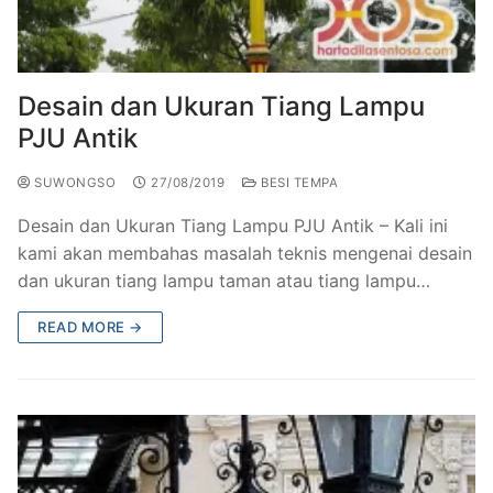
Railing Balkon Besi Tempa Klasik
Gallery Kursi Taman & Kursi Teras Besi Tempa
Projects
Kursi Taman Besi Tempa
Gallery Railing Tangga Besi Tempa Klasik Mewah
Contact Us
Desain dan Ukuran Tiang Lampu
Ornamen Besi Tempa Murah Jakarta
Gallery Ranjang Besi Tempa Antik Mewah
PJU Antik
Ranjang Besi Tempa Klasik
SUWONGSO
27/08/2019
BESI TEMPA
Tiang Lampu PJU Antik
Desain dan Ukuran Tiang Lampu PJU Antik – Kali ini
kami akan membahas masalah teknis mengenai desain
Pengecoran Logam Jakarta
dan ukuran tiang lampu taman atau tiang lampu…
Alat Fitness Outdoor Murah
READ MORE →