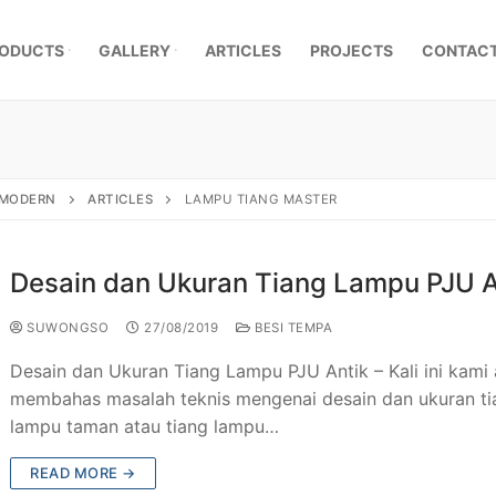
ODUCTS
GALLERY
ARTICLES
PROJECTS
CONTACT
, MODERN
ARTICLES
LAMPU TIANG MASTER
Desain dan Ukuran Tiang Lampu PJU A
SUWONGSO
27/08/2019
BESI TEMPA
Desain dan Ukuran Tiang Lampu PJU Antik – Kali ini kami
membahas masalah teknis mengenai desain dan ukuran ti
lampu taman atau tiang lampu…
mpa Klasik
READ MORE →
a Besi Tempa
r Pagar Besi Tempa Mewah