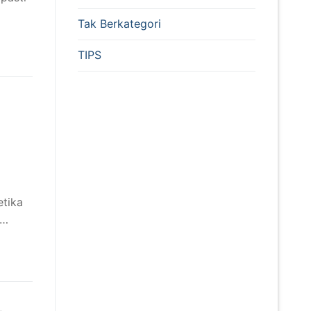
Tak Berkategori
TIPS
etika
k…