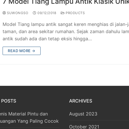
7 Model Tiang Lampu Antik Klasik Uni
SUWONGSO
09/12/2018
PRODUCTS
Model Tiang lampu antik sangat keren menghias di jalan-j
taman, dan area sekitar rumahan. Sejak zaman dahulu la
antik sudah ada dan tetap eksis hingga…
READ MORE →
 POSTS
ARCHIVES
enis Material Pintu dan
August 2023
Ruangan Yang Paling Cocok
October 2021