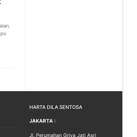
k
alan,
mpu
HARTA DILA SENTOSA
JAKARTA :
Jl. Perumahan Griya Jati Asri