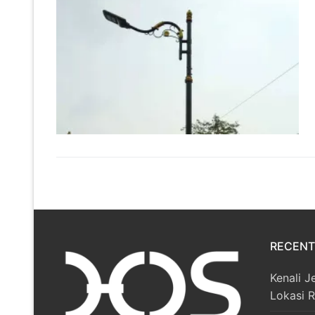
RECENT
Kenali J
Lokasi 