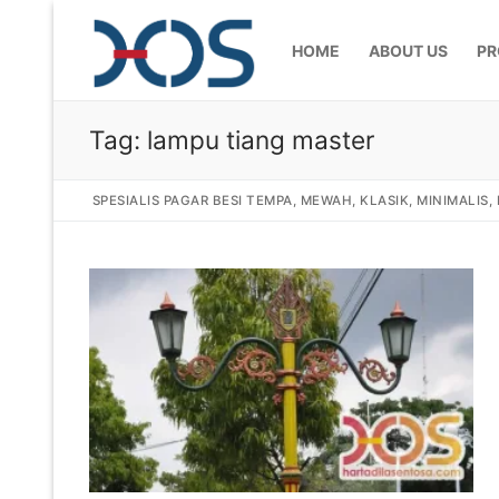
HOME
ABOUT US
PR
Tag:
lampu tiang master
SPESIALIS PAGAR BESI TEMPA, MEWAH, KLASIK, MINIMALIS
Home
About Us
Products
Pagar Besi Te
Gallery
Railing Tangg
Gallery Gamba
Articles