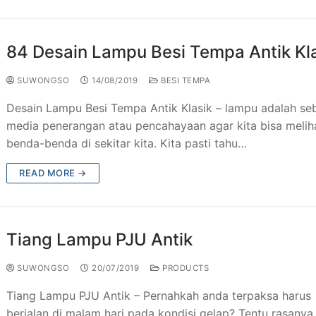
 Besi Tempa Klasik
Taman & Kursi Teras Besi Tempa
84 Desain Lampu Besi Tempa Antik Kl
esi Tempa
ng Tangga Besi Tempa Klasik Mewah
SUWONGSO
14/08/2019
BESI TEMPA
Tempa Murah Jakarta
ng Besi Tempa Antik Mewah
Desain Lampu Besi Tempa Antik Klasik – lampu adalah se
Tempa Klasik
media penerangan atau pencahayaan agar kita bisa melih
benda-benda di sekitar kita. Kita pasti tahu…
JU Antik
READ MORE →
ogam Jakarta
utdoor Murah
Tiang Lampu PJU Antik
SUWONGSO
20/07/2019
PRODUCTS
Tiang Lampu PJU Antik – Pernahkah anda terpaksa harus
berjalan di malam hari pada kondisi gelap? Tentu rasanya 