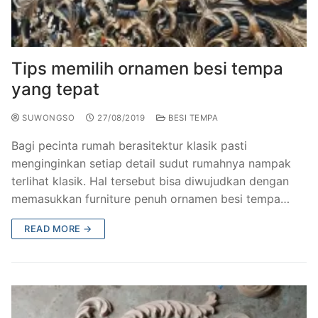
Railing Balkon Besi Tempa Klasik
Gallery Kursi Taman & Kursi Teras Besi Tempa
Projects
Kursi Taman Besi Tempa
Gallery Railing Tangga Besi Tempa Klasik Mewah
Contact Us
Tips memilih ornamen besi tempa
Ornamen Besi Tempa Murah Jakarta
Gallery Ranjang Besi Tempa Antik Mewah
yang tepat
Ranjang Besi Tempa Klasik
SUWONGSO
27/08/2019
BESI TEMPA
Tiang Lampu PJU Antik
Bagi pecinta rumah berasitektur klasik pasti
menginginkan setiap detail sudut rumahnya nampak
Pengecoran Logam Jakarta
terlihat klasik. Hal tersebut bisa diwujudkan dengan
Alat Fitness Outdoor Murah
memasukkan furniture penuh ornamen besi tempa…
READ MORE →