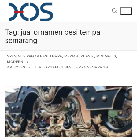
Tag:
jual ornamen besi tempa
semarang
SPESIALIS PAGAR BESI TEMPA, MEWAH, KLASIK, MINIMALIS,
MODERN
ARTICLES
JUAL ORNAMEN BESI TEMPA SEMARANG
Home
About Us
Products
Pagar Besi Tempa Klasik
Gallery
Railing Tangga Besi Tempa
Gallery Gambar Pagar Besi Tempa Mewah
Articles