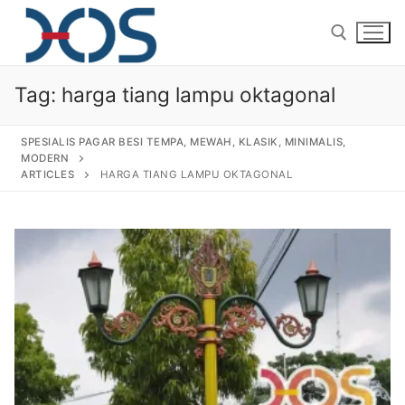
Tag:
harga tiang lampu oktagonal
SPESIALIS PAGAR BESI TEMPA, MEWAH, KLASIK, MINIMALIS,
MODERN
ARTICLES
HARGA TIANG LAMPU OKTAGONAL
Home
About Us
Products
Pagar Besi Tempa Klasik
Gallery
Railing Tangga Besi Tempa
Gallery Gambar Pagar Besi Tempa Mewah
Articles