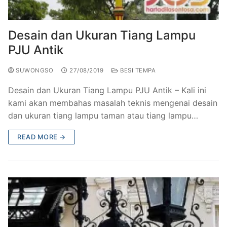
Railing Balkon Besi Tempa Klasik
Gallery Kursi Taman & Kursi Teras Besi Tempa
Projects
Kursi Taman Besi Tempa
Gallery Railing Tangga Besi Tempa Klasik Mewah
Contact Us
Desain dan Ukuran Tiang Lampu
PJU Antik
Ornamen Besi Tempa Murah Jakarta
Gallery Ranjang Besi Tempa Antik Mewah
SUWONGSO
27/08/2019
BESI TEMPA
Ranjang Besi Tempa Klasik
Desain dan Ukuran Tiang Lampu PJU Antik – Kali ini
Tiang Lampu PJU Antik
kami akan membahas masalah teknis mengenai desain
dan ukuran tiang lampu taman atau tiang lampu…
Pengecoran Logam Jakarta
READ MORE →
Alat Fitness Outdoor Murah