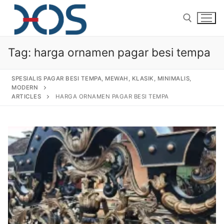
Tag:
harga ornamen pagar besi tempa
SPESIALIS PAGAR BESI TEMPA, MEWAH, KLASIK, MINIMALIS,
MODERN
ARTICLES
HARGA ORNAMEN PAGAR BESI TEMPA
Home
About Us
Products
Pagar Besi Tempa Klasik
Gallery
Railing Tangga Besi Tempa
Gallery Gambar Pagar Besi Tempa Mewah
Articles