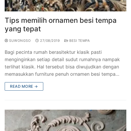
Railing Balkon Besi Tempa Klasik
Gallery Kursi Taman & Kursi Teras Besi Tempa
Projects
Kursi Taman Besi Tempa
Gallery Railing Tangga Besi Tempa Klasik Mewah
Contact Us
Tips memilih ornamen besi tempa
yang tepat
Ornamen Besi Tempa Murah Jakarta
Gallery Ranjang Besi Tempa Antik Mewah
SUWONGSO
27/08/2019
BESI TEMPA
Ranjang Besi Tempa Klasik
Bagi pecinta rumah berasitektur klasik pasti
Tiang Lampu PJU Antik
menginginkan setiap detail sudut rumahnya nampak
terlihat klasik. Hal tersebut bisa diwujudkan dengan
Pengecoran Logam Jakarta
memasukkan furniture penuh ornamen besi tempa…
Alat Fitness Outdoor Murah
READ MORE →