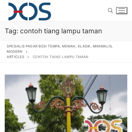
Tag:
contoh tiang lampu taman
SPESIALIS PAGAR BESI TEMPA, MEWAH, KLASIK, MINIMALIS,
MODERN
ARTICLES
CONTOH TIANG LAMPU TAMAN
Home
About Us
Products
Pagar Besi Tempa Klasik
Gallery
Railing Tangga Besi Tempa
Gallery Gambar Pagar Besi Tempa Mewah
Articles