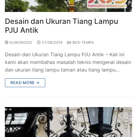
Railing Balkon Besi Tempa Klasik
Gallery Kursi Taman & Kursi Teras Besi Tempa
Projects
Kursi Taman Besi Tempa
Gallery Railing Tangga Besi Tempa Klasik Mewah
Contact Us
Desain dan Ukuran Tiang Lampu
PJU Antik
Ornamen Besi Tempa Murah Jakarta
Gallery Ranjang Besi Tempa Antik Mewah
SUWONGSO
27/08/2019
BESI TEMPA
Ranjang Besi Tempa Klasik
Desain dan Ukuran Tiang Lampu PJU Antik – Kali ini
Tiang Lampu PJU Antik
kami akan membahas masalah teknis mengenai desain
dan ukuran tiang lampu taman atau tiang lampu…
Pengecoran Logam Jakarta
READ MORE →
Alat Fitness Outdoor Murah