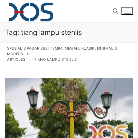
Tag:
tiang lampu stenlis
SPESIALIS PAGAR BESI TEMPA, MEWAH, KLASIK, MINIMALIS,
MODERN
ARTICLES
TIANG LAMPU STENLIS
Home
About Us
Products
Pagar Besi Tempa Klasik
Gallery
Railing Tangga Besi Tempa
Gallery Gambar Pagar Besi Tempa Mewah
Articles