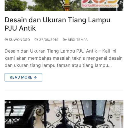
Railing Balkon Besi Tempa Klasik
Gallery Kursi Taman & Kursi Teras Besi Tempa
Projects
Kursi Taman Besi Tempa
Gallery Railing Tangga Besi Tempa Klasik Mewah
Contact Us
Desain dan Ukuran Tiang Lampu
PJU Antik
Ornamen Besi Tempa Murah Jakarta
Gallery Ranjang Besi Tempa Antik Mewah
SUWONGSO
27/08/2019
BESI TEMPA
Ranjang Besi Tempa Klasik
Desain dan Ukuran Tiang Lampu PJU Antik – Kali ini
Tiang Lampu PJU Antik
kami akan membahas masalah teknis mengenai desain
dan ukuran tiang lampu taman atau tiang lampu…
Pengecoran Logam Jakarta
READ MORE →
Alat Fitness Outdoor Murah