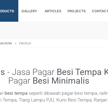
ODUCTS
GALLERY
ARTICLES
PROJECTS
CONTACT
, MODERN
PRODUK
is
- Jasa Pagar
Besi Tempa K
Pagar
Besi Minimalis
ari
besi tempa
seperti dibawah pagar besi tempa, railing
mpa Klasik
 Tempa, Tiang Lampu PJU, Kursi Besi Tempa, Ranjan 
a Besi Tempa
r Pagar Besi Tempa Mewah