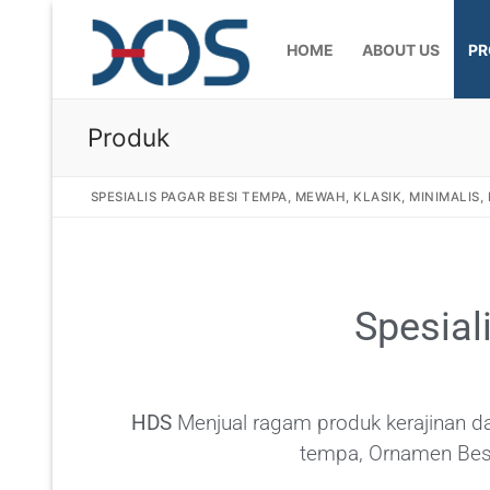
HOME
ABOUT US
PR
Produk
SPESIALIS PAGAR BESI TEMPA, MEWAH, KLASIK, MINIMALIS
Home
Spesial
About Us
Products
HDS
Menjual ragam produk kerajinan d
Pagar Besi Te
Gallery
tempa, Ornamen Besi
Railing Tangg
Gallery Gamba
Articles