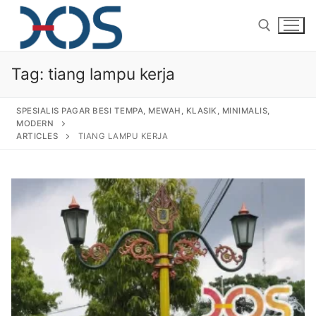
Tag:
tiang lampu kerja
SPESIALIS PAGAR BESI TEMPA, MEWAH, KLASIK, MINIMALIS,
MODERN
ARTICLES
TIANG LAMPU KERJA
Home
About Us
Products
Pagar Besi Tempa Klasik
Gallery
Railing Tangga Besi Tempa
Gallery Gambar Pagar Besi Tempa Mewah
Articles