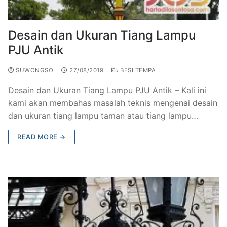
Railing Balkon Besi Tempa Klasik
Gallery Kursi Taman & Kursi Teras Besi Tempa
Projects
Kursi Taman Besi Tempa
Gallery Railing Tangga Besi Tempa Klasik Mewah
Contact Us
Desain dan Ukuran Tiang Lampu
PJU Antik
Ornamen Besi Tempa Murah Jakarta
Gallery Ranjang Besi Tempa Antik Mewah
SUWONGSO
27/08/2019
BESI TEMPA
Ranjang Besi Tempa Klasik
Desain dan Ukuran Tiang Lampu PJU Antik – Kali ini
Tiang Lampu PJU Antik
kami akan membahas masalah teknis mengenai desain
dan ukuran tiang lampu taman atau tiang lampu…
Pengecoran Logam Jakarta
READ MORE →
Alat Fitness Outdoor Murah