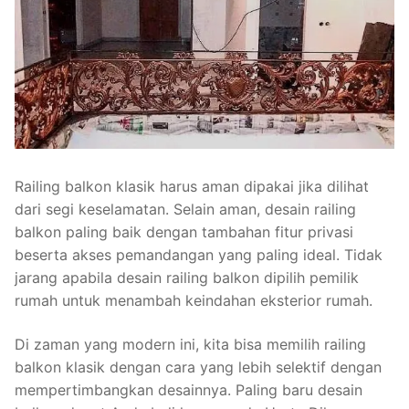
Railing Balkon Besi Tempa Klasik
Gallery Kursi Taman & Kursi Teras Besi Tempa
Projects
Kursi Taman Besi Tempa
Gallery Railing Tangga Besi Tempa Klasik Mewah
Contact Us
Ornamen Besi Tempa Murah Jakarta
Gallery Ranjang Besi Tempa Antik Mewah
Ranjang Besi Tempa Klasik
Tiang Lampu PJU Antik
Railing balkon klasik harus aman dipakai jika dilihat
dari segi keselamatan. Selain aman, desain railing
Pengecoran Logam Jakarta
balkon paling baik dengan tambahan fitur privasi
Alat Fitness Outdoor Murah
beserta akses pemandangan yang paling ideal. Tidak
jarang apabila desain railing balkon dipilih pemilik
rumah untuk menambah keindahan eksterior rumah.
Di zaman yang modern ini, kita bisa memilih railing
balkon klasik dengan cara yang lebih selektif dengan
mempertimbangkan desainnya. Paling baru desain