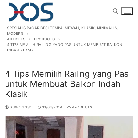
Skip
to
content
SPESIALIS PAGAR BESI TEMPA, MEWAH, KLASIK, MINIMALIS,
MODERN
Search for:
ARTICLES
PRODUCTS
4 TIPS MEMILIH RAILING YANG PAS UNTUK MEMBUAT BALKON
INDAH KLASIK
Search
for:
4 Tips Memilih Railing yang Pas
Home
untuk Membuat Balkon Indah
About Us
Klasik
Products
SUWONGSO
31/03/2019
PRODUCTS
Pagar Besi Tempa Klasik
Gallery
Railing Tangga Besi Tempa
Gallery Gambar Pagar Besi Tempa Mewah
Articles