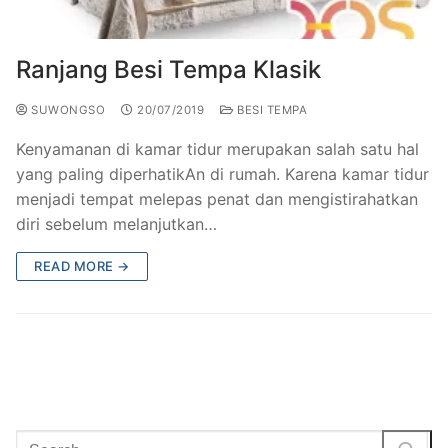
Railing Balkon Besi Tempa Klasik
Gallery Kursi Taman & Kursi Teras Besi Tempa
Projects
Kursi Taman Besi Tempa
Gallery Railing Tangga Besi Tempa Klasik Mewah
Contact Us
Ranjang Besi Tempa Klasik
Ornamen Besi Tempa Murah Jakarta
Gallery Ranjang Besi Tempa Antik Mewah
SUWONGSO
20/07/2019
BESI TEMPA
Ranjang Besi Tempa Klasik
Kenyamanan di kamar tidur merupakan salah satu hal
yang paling diperhatikAn di rumah. Karena kamar tidur
Tiang Lampu PJU Antik
menjadi tempat melepas penat dan mengistirahatkan
diri sebelum melanjutkan…
Pengecoran Logam Jakarta
READ MORE →
Alat Fitness Outdoor Murah