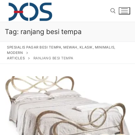
Tag:
ranjang besi tempa
SPESIALIS PAGAR BESI TEMPA, MEWAH, KLASIK, MINIMALIS,
MODERN
ARTICLES
RANJANG BESI TEMPA
Home
About Us
Products
Pagar Besi Tempa Klasik
Gallery
Railing Tangga Besi Tempa
Gallery Gambar Pagar Besi Tempa Mewah
Articles