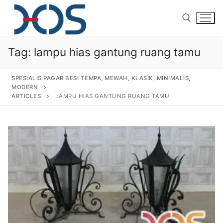
Tag:
lampu hias gantung ruang tamu
SPESIALIS PAGAR BESI TEMPA, MEWAH, KLASIK, MINIMALIS,
MODERN
ARTICLES
LAMPU HIAS GANTUNG RUANG TAMU
Home
About Us
Products
Pagar Besi Tempa Klasik
Gallery
Railing Tangga Besi Tempa
Gallery Gambar Pagar Besi Tempa Mewah
Articles