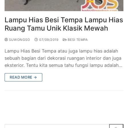
Railing Balkon Besi Tempa Klasik
Gallery Kursi Taman & Kursi Teras Besi Tempa
Projects
Kursi Taman Besi Tempa
Gallery Railing Tangga Besi Tempa Klasik Mewah
Contact Us
Lampu Hias Besi Tempa Lampu Hias
Ruang Tamu Unik Klasik Mewah
Ornamen Besi Tempa Murah Jakarta
Gallery Ranjang Besi Tempa Antik Mewah
SUWONGSO
07/09/2019
BESI TEMPA
Ranjang Besi Tempa Klasik
Lampu Hias Besi Tempa atau juga lampu hias adalah
Tiang Lampu PJU Antik
sebuah bagian dari dekorasi ruangan interior dan juga
eksterior. Tentu kita semua tahu fungsi lampu adalah…
Pengecoran Logam Jakarta
READ MORE →
Alat Fitness Outdoor Murah