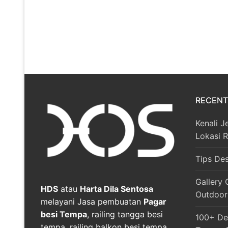
RECENT
Kenali J
Lokasi 
Tips De
Gallery 
HDS
atau
Harta Dila Sentosa
Outdoor
melayani Jasa pembuatan
Pagar
besi Tempa
, railing tangga besi
100+ Des
tempa, railing balkon besi tempa,