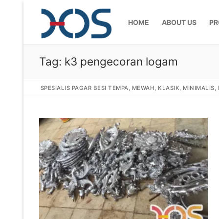
HOME
ABOUT US
PR
Tag:
k3 pengecoran logam
SPESIALIS PAGAR BESI TEMPA, MEWAH, KLASIK, MINIMALIS
Home
About Us
Products
Pagar Besi Te
Gallery
Railing Tangg
Gallery Gamba
Articles