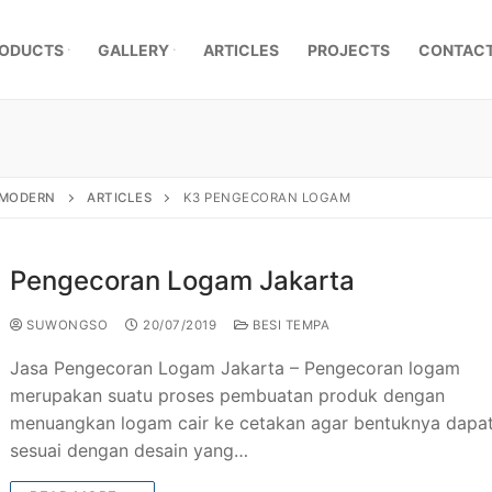
ODUCTS
GALLERY
ARTICLES
PROJECTS
CONTACT
, MODERN
ARTICLES
K3 PENGECORAN LOGAM
Pengecoran Logam Jakarta
SUWONGSO
20/07/2019
BESI TEMPA
​Jasa Pengecoran Logam Jakarta – ​Pengecoran logam
merupakan suatu proses pembuatan produk dengan
menuangkan logam cair ke cetakan agar bentuknya dapa
mpa Klasik
sesuai dengan desain yang…
a Besi Tempa
r Pagar Besi Tempa Mewah