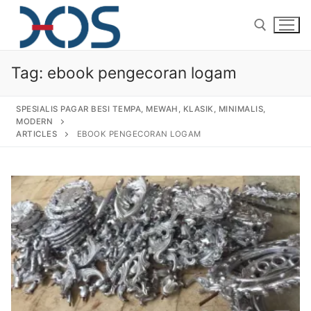
Tag:
ebook pengecoran logam
SPESIALIS PAGAR BESI TEMPA, MEWAH, KLASIK, MINIMALIS,
MODERN
ARTICLES
EBOOK PENGECORAN LOGAM
Home
About Us
Products
Pagar Besi Tempa Klasik
Gallery
Railing Tangga Besi Tempa
Gallery Gambar Pagar Besi Tempa Mewah
Articles