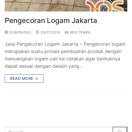
Railing Balkon Besi Tempa Klasik
Gallery Kursi Taman & Kursi Teras Besi Tempa
Projects
Kursi Taman Besi Tempa
Gallery Railing Tangga Besi Tempa Klasik Mewah
Contact Us
Pengecoran Logam Jakarta
Ornamen Besi Tempa Murah Jakarta
Gallery Ranjang Besi Tempa Antik Mewah
SUWONGSO
20/07/2019
BESI TEMPA
Ranjang Besi Tempa Klasik
​Jasa Pengecoran Logam Jakarta – ​Pengecoran logam
merupakan suatu proses pembuatan produk dengan
Tiang Lampu PJU Antik
menuangkan logam cair ke cetakan agar bentuknya
dapat sesuai dengan desain yang…
Pengecoran Logam Jakarta
READ MORE →
Alat Fitness Outdoor Murah