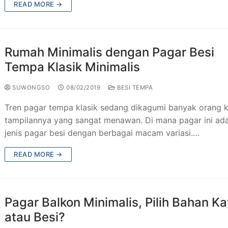
READ MORE →
 Besi Tempa Klasik
Taman & Kursi Teras Besi Tempa
esi Tempa
ng Tangga Besi Tempa Klasik Mewah
Rumah Minimalis dengan Pagar Besi
Tempa Murah Jakarta
ng Besi Tempa Antik Mewah
Tempa Klasik Minimalis
Tempa Klasik
SUWONGSO
08/02/2019
BESI TEMPA
JU Antik
Tren pagar tempa klasik sedang dikagumi banyak orang 
tampilannya yang sangat menawan. Di mana pagar ini ad
ogam Jakarta
jenis pagar besi dengan berbagai macam variasi.…
utdoor Murah
READ MORE →
Pagar Balkon Minimalis, Pilih Bahan K
atau Besi?