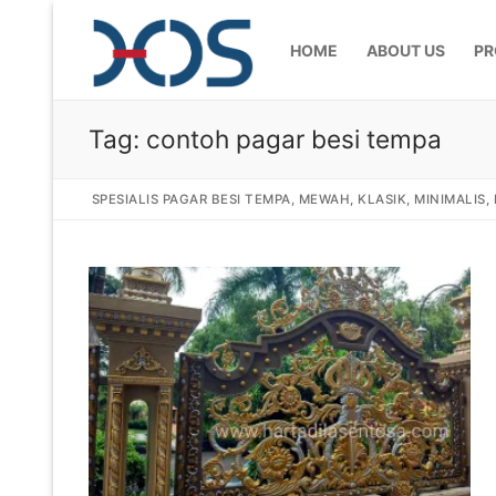
HOME
ABOUT US
PR
Tag:
contoh pagar besi tempa
SPESIALIS PAGAR BESI TEMPA, MEWAH, KLASIK, MINIMALIS
Home
About Us
Products
Pagar Besi Te
Gallery
Railing Tangg
Gallery Gamba
Articles