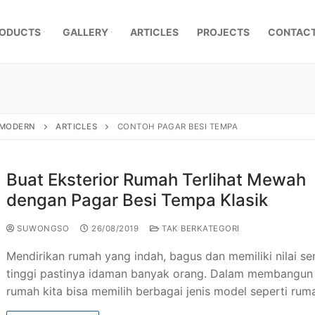
ODUCTS
GALLERY
ARTICLES
PROJECTS
CONTACT
, MODERN
ARTICLES
CONTOH PAGAR BESI TEMPA
Buat Eksterior Rumah Terlihat Mewah
dengan Pagar Besi Tempa Klasik
SUWONGSO
26/08/2019
TAK BERKATEGORI
Mendirikan rumah yang indah, bagus dan memiliki nilai se
tinggi pastinya idaman banyak orang. Dalam membangun
mpa Klasik
rumah kita bisa memilih berbagai jenis model seperti ru
a Besi Tempa
r Pagar Besi Tempa Mewah