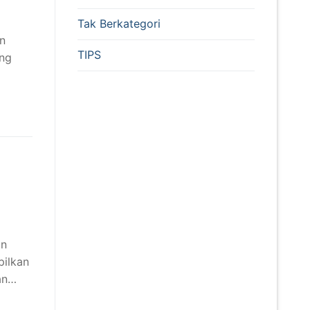
Tak Berkategori
an
TIPS
ang
in
ilkan
dan…