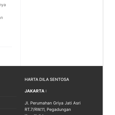
nya
an
HARTA DILA SENTOSA
JAKARTA :
Jl. Perumahan Griya Jati Asri
RT.7/RW.11, Pegadungan