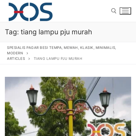
Tag:
tiang lampu pju murah
SPESIALIS PAGAR BESI TEMPA, MEWAH, KLASIK, MINIMALIS,
MODERN
ARTICLES
TIANG LAMPU PJU MURAH
Home
About Us
Products
Pagar Besi Tempa Klasik
Gallery
Railing Tangga Besi Tempa
Gallery Gambar Pagar Besi Tempa Mewah
Articles