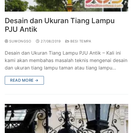
Railing Balkon Besi Tempa Klasik
Gallery Kursi Taman & Kursi Teras Besi Tempa
Projects
Kursi Taman Besi Tempa
Gallery Railing Tangga Besi Tempa Klasik Mewah
Contact Us
Desain dan Ukuran Tiang Lampu
PJU Antik
Ornamen Besi Tempa Murah Jakarta
Gallery Ranjang Besi Tempa Antik Mewah
SUWONGSO
27/08/2019
BESI TEMPA
Ranjang Besi Tempa Klasik
Desain dan Ukuran Tiang Lampu PJU Antik – Kali ini
Tiang Lampu PJU Antik
kami akan membahas masalah teknis mengenai desain
dan ukuran tiang lampu taman atau tiang lampu…
Pengecoran Logam Jakarta
READ MORE →
Alat Fitness Outdoor Murah