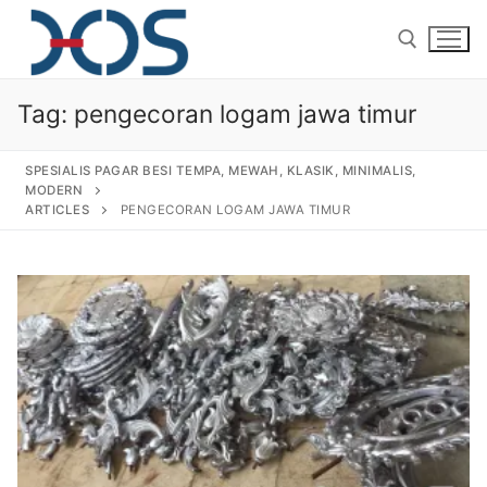
Tag:
pengecoran logam jawa timur
SPESIALIS PAGAR BESI TEMPA, MEWAH, KLASIK, MINIMALIS,
MODERN
ARTICLES
PENGECORAN LOGAM JAWA TIMUR
Home
About Us
Products
Pagar Besi Tempa Klasik
Gallery
Railing Tangga Besi Tempa
Gallery Gambar Pagar Besi Tempa Mewah
Articles