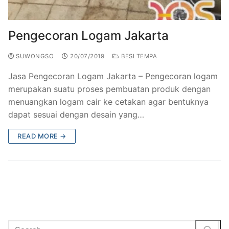
Railing Balkon Besi Tempa Klasik
Gallery Kursi Taman & Kursi Teras Besi Tempa
Projects
Kursi Taman Besi Tempa
Gallery Railing Tangga Besi Tempa Klasik Mewah
Contact Us
Pengecoran Logam Jakarta
Ornamen Besi Tempa Murah Jakarta
Gallery Ranjang Besi Tempa Antik Mewah
SUWONGSO
20/07/2019
BESI TEMPA
Ranjang Besi Tempa Klasik
​Jasa Pengecoran Logam Jakarta – ​Pengecoran logam
merupakan suatu proses pembuatan produk dengan
Tiang Lampu PJU Antik
menuangkan logam cair ke cetakan agar bentuknya
dapat sesuai dengan desain yang…
Pengecoran Logam Jakarta
READ MORE →
Alat Fitness Outdoor Murah