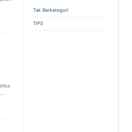
Tak Berkategori
TIPS
etika
k…