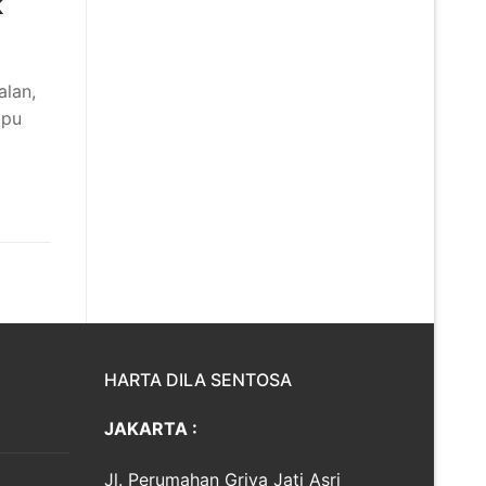
k
alan,
mpu
HARTA DILA SENTOSA
JAKARTA :
Jl. Perumahan Griya Jati Asri