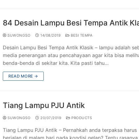
 Besi Tempa Klasik
Taman & Kursi Teras Besi Tempa
84 Desain Lampu Besi Tempa Antik Kl
esi Tempa
ng Tangga Besi Tempa Klasik Mewah
SUWONGSO
14/08/2019
BESI TEMPA
Tempa Murah Jakarta
ng Besi Tempa Antik Mewah
Desain Lampu Besi Tempa Antik Klasik – lampu adalah se
Tempa Klasik
media penerangan atau pencahayaan agar kita bisa melih
benda-benda di sekitar kita. Kita pasti tahu…
JU Antik
READ MORE →
ogam Jakarta
utdoor Murah
Tiang Lampu PJU Antik
SUWONGSO
20/07/2019
PRODUCTS
Tiang Lampu PJU Antik – Pernahkah anda terpaksa harus
berjalan di malam hari pada kondisi gelap? Tentu rasanya 