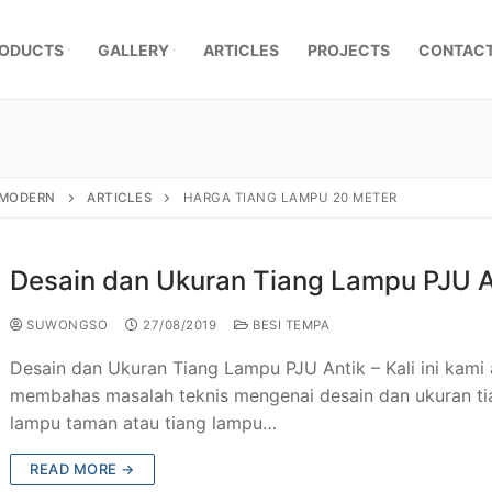
ODUCTS
GALLERY
ARTICLES
PROJECTS
CONTACT
, MODERN
ARTICLES
HARGA TIANG LAMPU 20 METER
Desain dan Ukuran Tiang Lampu PJU A
SUWONGSO
27/08/2019
BESI TEMPA
Desain dan Ukuran Tiang Lampu PJU Antik – Kali ini kami
membahas masalah teknis mengenai desain dan ukuran ti
lampu taman atau tiang lampu…
mpa Klasik
READ MORE →
a Besi Tempa
r Pagar Besi Tempa Mewah