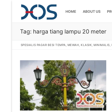
HOME
ABOUT US
PR
Tag:
harga tiang lampu 20 meter
SPESIALIS PAGAR BESI TEMPA, MEWAH, KLASIK, MINIMALIS
Home
About Us
Products
Pagar Besi Te
Gallery
Railing Tangg
Gallery Gamba
Articles