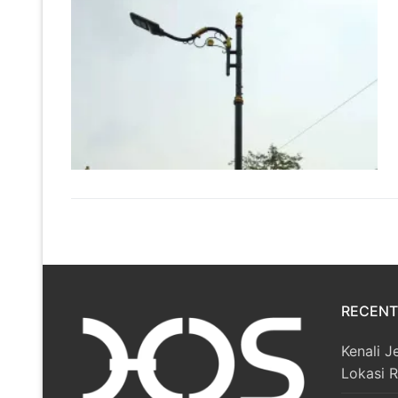
RECENT
Kenali J
Lokasi 