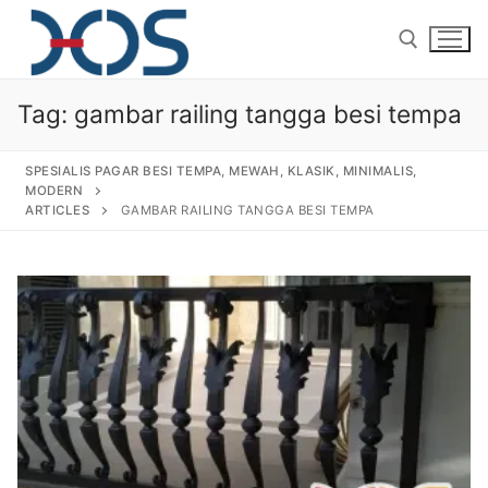
Tag:
gambar railing tangga besi tempa
SPESIALIS PAGAR BESI TEMPA, MEWAH, KLASIK, MINIMALIS,
MODERN
ARTICLES
GAMBAR RAILING TANGGA BESI TEMPA
Home
About Us
Products
Pagar Besi Tempa Klasik
Gallery
Railing Tangga Besi Tempa
Gallery Gambar Pagar Besi Tempa Mewah
Articles