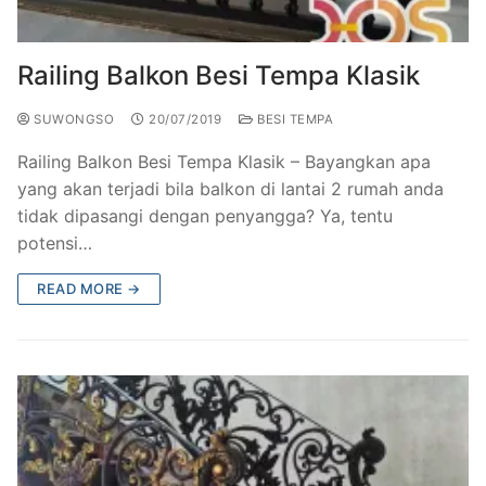
Railing Balkon Besi Tempa Klasik
Gallery Kursi Taman & Kursi Teras Besi Tempa
Projects
Kursi Taman Besi Tempa
Gallery Railing Tangga Besi Tempa Klasik Mewah
Contact Us
Railing Balkon Besi Tempa Klasik
Ornamen Besi Tempa Murah Jakarta
Gallery Ranjang Besi Tempa Antik Mewah
SUWONGSO
20/07/2019
BESI TEMPA
Ranjang Besi Tempa Klasik
Railing Balkon Besi Tempa Klasik – Bayangkan apa
yang akan terjadi bila balkon di lantai 2 rumah anda
Tiang Lampu PJU Antik
tidak dipasangi dengan penyangga? Ya, tentu
potensi…
Pengecoran Logam Jakarta
READ MORE →
Alat Fitness Outdoor Murah