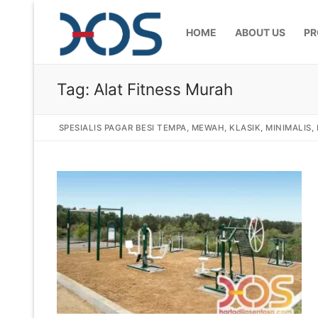
HOME
ABOUT US
PR
Tag:
Alat Fitness Murah
SPESIALIS PAGAR BESI TEMPA, MEWAH, KLASIK, MINIMALIS
Home
About Us
Products
Pagar Besi Te
Gallery
Railing Tangg
Gallery Gamba
Articles