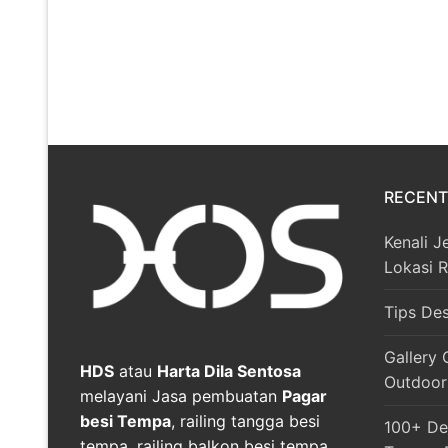
RECENT
Kenali J
Lokasi 
Tips De
Gallery 
HDS
atau
Harta Dila Sentosa
Outdoor
melayani Jasa pembuatan
Pagar
besi Tempa
, railing tangga besi
100+ Des
tempa, railing balkon besi tempa,