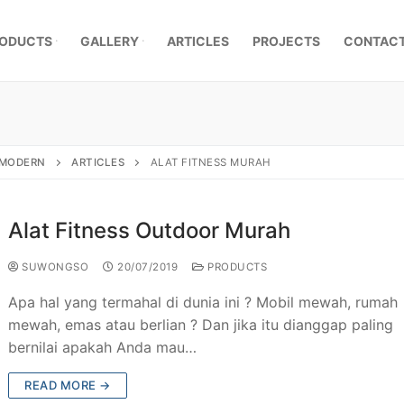
ODUCTS
GALLERY
ARTICLES
PROJECTS
CONTACT
, MODERN
ARTICLES
ALAT FITNESS MURAH
Alat Fitness Outdoor Murah
SUWONGSO
20/07/2019
PRODUCTS
Apa hal yang termahal di dunia ini ? Mobil mewah, rumah
mewah, emas atau berlian ? Dan jika itu dianggap paling
bernilai apakah Anda mau…
mpa Klasik
READ MORE →
a Besi Tempa
r Pagar Besi Tempa Mewah